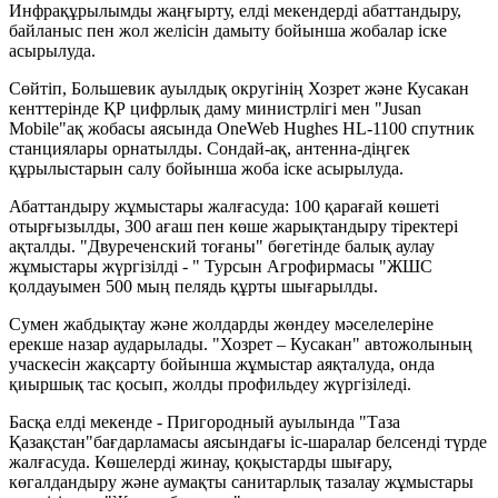
Инфрақұрылымды жаңғырту, елді мекендерді абаттандыру,
байланыс пен жол желісін дамыту бойынша жобалар іске
асырылуда.
Сөйтіп, Большевик ауылдық округінің Хозрет және Кусакан
кенттерінде ҚР цифрлық даму министрлігі мен "Jusan
Mobile"ақ жобасы аясында OneWeb Hughes HL-1100 спутник
станциялары орнатылды. Сондай-ақ, антенна-діңгек
құрылыстарын салу бойынша жоба іске асырылуда.
Абаттандыру жұмыстары жалғасуда: 100 қарағай көшеті
отырғызылды, 300 ағаш пен көше жарықтандыру тіректері
ақталды. "Двуреченский тоғаны" бөгетінде балық аулау
жұмыстары жүргізілді - " Турсын Агрофирмасы "ЖШС
қолдауымен 500 мың пелядь құрты шығарылды.
Сумен жабдықтау және жолдарды жөндеу мәселелеріне
ерекше назар аударылады. "Хозрет – Кусакан" автожолының
учаскесін жақсарту бойынша жұмыстар аяқталуда, онда
қиыршық тас қосып, жолды профильдеу жүргізіледі.
Басқа елді мекенде - Пригородный ауылында "Таза
Қазақстан"бағдарламасы аясындағы іс-шаралар белсенді түрде
жалғасуда. Көшелерді жинау, қоқыстарды шығару,
көгалдандыру және аумақты санитарлық тазалау жұмыстары