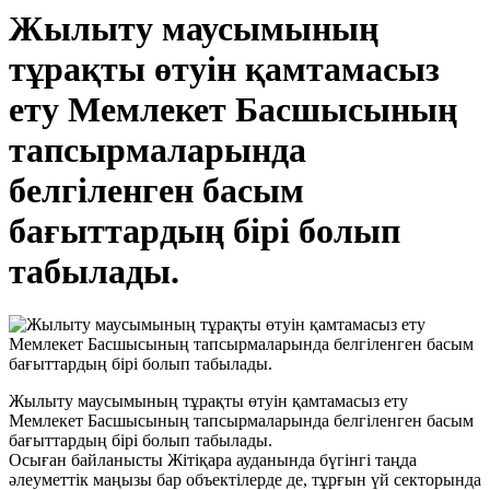
Жылыту маусымының
тұрақты өтуін қамтамасыз
ету Мемлекет Басшысының
тапсырмаларында
белгіленген басым
бағыттардың бірі болып
табылады.
Жылыту маусымының тұрақты өтуін қамтамасыз ету
Мемлекет Басшысының тапсырмаларында белгіленген басым
бағыттардың бірі болып табылады.
Осыған байланысты Жітіқара ауданында бүгінгі таңда
әлеуметтік маңызы бар объектілерде де, тұрғын үй секторында