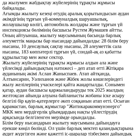
да жылумен жабдықтау жүйелерінің тұрақты жұмысы
байқалады.
Ағымды жылыту кезеңі өтудің аралық қорытындысын аудан
әкімдігінің тұрғын үй-коммуналдық шаруашылық,
жолаушылар көлігі, автомобиль жолдары және тұрғын үй
инспекциясы бөлімінің басшысы Рустем Жумашев айтты.
Оның айтуынша, жылыту маусымының басында барлық
әлеуметтік маңызы бар нысандар дайындалды: 28 білім беру
нысаны, 10 денсаулық сақтау нысаны, 28 әлеуметтік сала
нысаны, 183 көппәтерлі тұрғын үй, сондай-ақ аз қабатты
құрылыстар мен жеке сектор.
Жылыту жүйелерінің тұрақты жұмысы алдын ала және
үйлесімді дайындықтың нәтижесі – деп атап өтті Жітіқара
ауданының әкімі Аслан Жаныспаев. Атап айтқанда,
Алтынсарин, Уәлиханов және Жібек жолы көшелеріндегі
жылу желілерінің учаскелері қайта жаңартылды. Сонымен
қатар, аудан басшысы қаржыландыруды тек 2025 жылдың
желтоқсан айында алуына байланысты жобаны іске асыру
белгілі бір қауіп-қатерлерге әкеп соққанын атап өтті. Осыған
қарамастан, барлық жұмыстар "Житикаракоммунэнерго"
МКК мен мердігерлік ұйымдардың нақты үйлестірудің
арқасында белгіленген мерзімде орындалды.
Білім беру нысандарын жылыту маусымына дайындауға
ерекше көңіл бөлінді. Ол үшін барлық мектеп қазандықтарына
аудит жүргізген және қажетті іс-шаралар тізбесімен дайындық