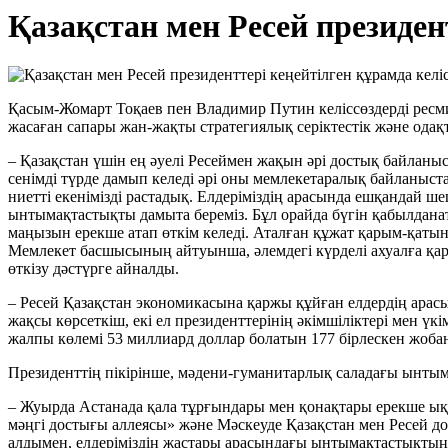
Қазақстан мен Ресей президент
Қасым-Жомарт Тоқаев пен Владимир Путин келіссөздерді ресм
жасаған сапары жан-жақты стратегиялық серіктестік және одақ
– Қазақстан үшін ең әуелі Ресеймен жақын әрі достық байлан
сенімді түрде дамып келеді әрі оны мемлекетаралық байланыстар
ниетті екенімізді растадық. Елдеріміздің арасында ешқандай 
ынтымақтастықты дамыта береміз. Бұл орайда бүгін қабылданат
маңызын ерекше атап өткім келеді. Аталған құжат қарым-қатына
Мемлекет басшысының айтуынша, әлемдегі күрделі ахуалға қар
өткізу дәстүрге айналды.
– Ресей Қазақстан экономикасына қаржы құйған елдердің арасы
жақсы көрсеткіш, екі ел президенттерінің әкімшіліктері мен 
жалпы көлемі 53 миллиард доллар болатын 177 бірлескен жобан
Президенттің пікірінше, мәдени-гуманитарлық саладағы ынтым
– Жуырда Астанада қала тұрғындары мен қонақтары ерекше ықы
мәңгі достығы аллеясы» және Мәскеуде Қазақстан мен Ресей д
алдымен, елдеріміздің жастары арасындағы ынтымақтастықтың 