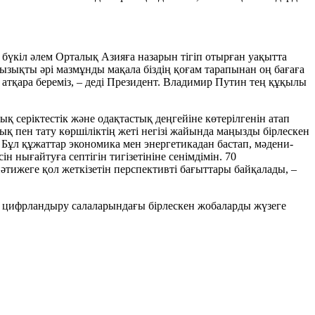
бүкіл әлем Орталық Азияға назарын тігіп отырған уақытта
ызықты әрі мазмұнды мақала біздің қоғам тарапынан оң бағаға
 атқара береміз, – деді Президент. Владимир Путин тең құқылы
 серіктестік және одақтастық деңгейіне көтерілгенін атап
қ пен тату көршіліктің жеті негізі жайында маңызды бірлескен
Бұл құжаттар экономика мен энергетикадан бастап, мәдени-
нығайтуға септігін тигізетініне сенімдімін. 70
ижеге қол жеткізетін перспективті бағыттары байқалады, –
ні, цифрландыру салаларындағы бірлескен жобаларды жүзеге