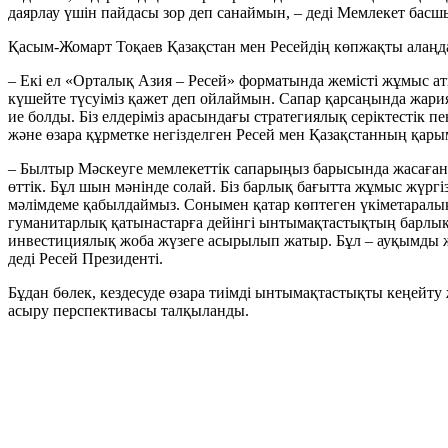
даярлау үшін пайдасы зор деп санаймын, – деді Мемлекет басш
Қасым-Жомарт Тоқаев Қазақстан мен Ресейдің көпжақты алаңд
– Екі ел «Орталық Азия – Ресей» форматында жемісті жұмыс а
күшейте түсуіміз қажет деп ойлаймын. Сапар қарсаңында жари
ие болды. Біз елдеріміз арасындағы стратегиялық серіктестік 
және өзара құрметке негізделген Ресей мен Қазақстанның қар
– Былтыр Мәскеуге мемлекеттік сапарыңыз барысында жасаған 
өттік. Бұл шын мәнінде солай. Біз барлық бағытта жұмыс жүрг
мәлімдеме қабылдаймыз. Сонымен қатар көптеген үкіметаралық
гуманитарлық қатынастарға дейінгі ынтымақтастықтың барлық с
инвестициялық жоба жүзеге асырылып жатыр. Бұл – ауқымды ж
деді Ресей Президенті.
Бұдан бөлек, кездесуде өзара тиімді ынтымақтастықты кеңейту 
асыру перспективасы талқыланды.