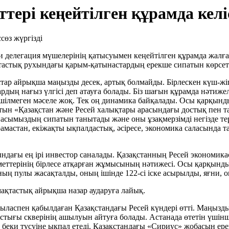
тері кеңейтілген құрамда келіс
и делегация мүшелерінің қатысуымен кеңейтілген құрамда жалғ
тастық рухындағы қарым-қатынастардың ерекше сипатын көрсетет
ыстар айрықша маңызды десек, артық болмайды. Бірлескен күш-ж
дың нағыз үлгісі деп атауға болады. Біз шағын құрамда нәтижелі 
шешілмеген мәселе жоқ. Тек оң динамика байқалады. Осы қарқын
ын «Қазақстан және Ресей халықтары арасындағы достық пен тату
сымыздың сипатын танытады және оны ұзақмерзімді негізде тереңд
амастан, екіжақты ықпалдастық, әсіресе, экономика саласында 
ндағы ең ірі инвестор саналады. Қазақстанның Ресей экономика
үкіметтерінің бірлесе атқарған жұмысының нәтижесі. Осы қарқын
ың пулы жасақталды, оның ішінде 122-сі іске асырылды, яғни, о
ақтастық айрықша назар аударуға лайық.
ласпен қабылдаған Қазақстандағы Ресей күндері өтті. Маңызды
остығы скверінің ашылуын айтуға болады. Астанада өтетін үші
беки түсуіне ықпал етеді. Қазақстандағы «Сириус» жобасын ер