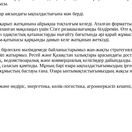
ысы.
ар аясындағы ықпалдастығына мән берді.
тқарып жатқанына айрықша тоқталғым келеді. Аталған форматты 
яланған мақалаңыз үшін Сізге ризашылығымды білдіремін. Өте қ
пен одақтастық қатынастарды нығайту бағытында әрі қарай жұмыс
ым-қатынасы қарқынды дамып келе жатқанын жеткізді.
бірлескен мәлімдемеде байланыстарымыз жан-жақты стратегиялық
ізіп жатырмыз. Ресей және Қазақстан халықтары арасындағы досты
, ведомствоаралық және коммерциялық келісімдер дайындалды. 
аласын қамтиды. Мұның бәрі өзара ықпалдастығымыздың іргесін 
ұмыстың бастауы ғана. Өзара ынтымақтастығымыздың жақсы нәт
және өндіріс, энергетика, көлік-логистика, агроөнеркәсіп кеше