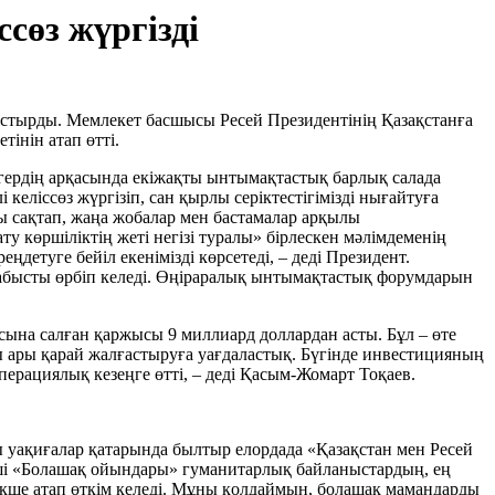
сөз жүргізді
астырды. Мемлекет басшысы Ресей Президентінің Қазақстанға
інін атап өтті.
ігердің арқасында екіжақты ынтымақтастық барлық салада
келіссөз жүргізіп, сан қырлы серіктестігімізді нығайтуға
ды сақтап, жаңа жобалар мен бастамалар арқылы
 көршіліктің жеті негізі туралы» бірлескен мәлімдеменің
етуге бейіл екенімізді көрсетеді, – деді Президент.
табысты өрбіп келеді. Өңіраралық ынтымақтастық форумдарын
сына салған қаржысы 9 миллиард доллардан асты. Бұл – өте
ды ары қарай жалғастыруға уағдаластық. Бүгінде инвестицияның
перациялық кезеңге өтті, – деді Қасым-Жомарт Тоқаев.
 уақиғалар қатарында былтыр елордада «Қазақстан мен Ресей
нші «Болашақ ойындары» гуманитарлық байланыстардың, ең
екше атап өткім келеді. Мұны қолдаймын, болашақ мамандарды