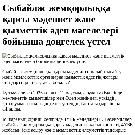
Сыбайлас жемқорлыққа
қарсы мәдениет және
қызметтік әдеп мәселелері
бойынша дөңгелек үстел
Сыбайлас жемқорлыққа қарсы мәдениетті қалай нығайтуға
және мемлекеттік органдарда қызметтік әдептің жоғары
стандарттарын сақтауға болады?
Бұл мәселелер 2026 жылғы 11 маусымда аудан әкімдігінде
мемлекеттік қызметшілер мен Әдеп жөніндегі уәкілдің
қатысуымен өткен дөңгелек үстелдің басты тақырыбына
айналды.
Іс-шараның бірінші бөлігінде 4ҮББ менеджері Е. Вазенмиллер
сыбайлас жемқорлыққа қарсы мәдениетті қалыптастыру, 4ҮББ
жобасын іске асыру және мемлекеттік әлеуметтік тапсырыс