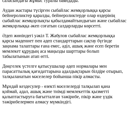
саласындағы жұмыс туралы баяндады.
Аудан жастары түсірген сыбайлас жемқорлыққа қарсы
бейнероликтер қаралды, бейнероликтерде олар өздерінің
сыбайлас жемқорлықты қабылдамайтындығын және сыбайлас
жемқорлыққа әкеп соғатын салдарларды көрсетті.
Әдеп жөніндегі уәкіл Т. Жабулов сыбайлас жемқорлыққа
қарсы мәдениет пен әдеп стандарттарын сақтау бүгінде
заңнама талаптары ғана емес, әділ, ашық және есеп беретін
мемлекет құрудың аса маңызды шарттары болып
табылатынын атап өтті.
Дөңгелек үстелге қатысушылар әдеп нормалары мен
парасаттылық қағидаттарына адалдықтарын білдіре отырып,
талқыланатын мәселелер бойынша пікір алмасты.
Мұндай кездесулер - өзекті мәселелерді талқылап қана
қоймай, адал, ашық және тиімді мемлекеттік қызметті
қалыптастыруға бағытталған тәжірибе, пікір және үздік
тәжірибелермен алмасу мүмкіндігі.