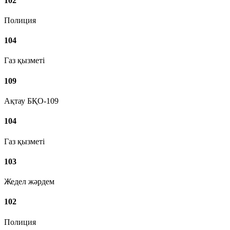
102
Полиция
104
Газ қызметі
109
Ақтау БҚО-109
104
Газ қызметі
103
Жедел жәрдем
102
Полиция