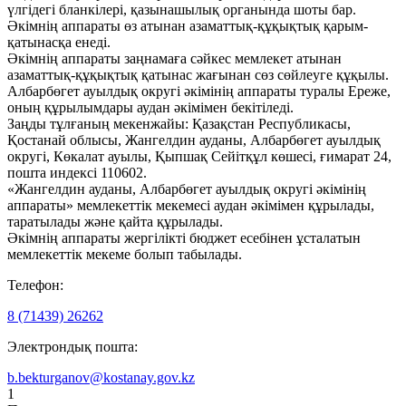
үлгідегі бланкілері, қазынашылық органында шоты бар.
Әкімнің аппараты өз атынан азаматтық-құқықтық қарым-
қатынасқа енеді.
Әкімнің аппараты заңнамаға сәйкес мемлекет атынан
азаматтық-құқықтық қатынас жағынан сөз сөйлеуге құқылы.
Албарбөгет ауылдық округі әкімінің аппараты туралы Ереже,
оның құрылымдары аудан әкімімен бекітіледі.
Заңды тұлғаның мекенжайы: Қазақстан Республикасы,
Қостанай облысы, Жангелдин ауданы, Албарбөгет ауылдық
округі, Көкалат ауылы, Қыпшақ Сейітқұл көшесі, ғимарат 24,
пошта индексі 110602.
«Жангелдин ауданы, Албарбөгет ауылдық округі әкімінің
аппараты» мемлекеттік мекемесі аудан әкімімен құрылады,
таратылады және қайта құрылады.
Әкімнің аппараты жергілікті бюджет есебінен ұсталатын
мемлекеттік мекеме болып табылады.
Телефон:
8 (71439) 26262
Электрондық пошта:
b.bekturganov@kostanay.gov.kz
1