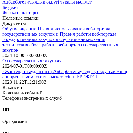
Албарбөгет ауылдық округі туралы мәлімет
Бюджет
Жер қатынастары
Полезные ссылки
Документы
Об утверждении Правил использования веб-портала
государственных закупок и Правил работы веб-портала
государственных закупок в случае возникновения
технических сбоев работы веб-портала государственных
закупок
2024-10-09T00:00:00Z
О государственных закупках
2024-07-01T00:00:00Z
«Жангелдин ауданының Албарбөгет ауылдық округі әкімінің
аппараты» мемлекеттік мекемесінің ЕРЕЖЕСІ
2023-11-22T12:21:00Z
Вакансии
Календарь событий
Телефоны экстренных служб
101
Өрт қызметі