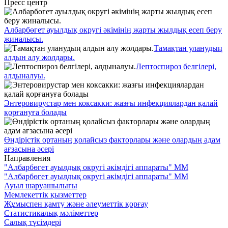
Пресс центр
Албарбөгет ауылдық округі әкімінің жарты жылдық есеп беру
жиналысы.
Тамақтан уланудың
алдын алу жолдары.
Лептоспироз белгілері,
алдыналуы.
Энтеровирустар мен коксакки: жазғы инфекциялардан қалай
қорғануға болады
Өндірістік ортаның қолайсыз факторлары және олардың адам
ағзасына әсері
Направления
"Албарбөгет ауылдық округі әкімдігі аппараты" ММ
"Албарбөгет ауылдық округі әкімдігі аппараты" ММ
Ауыл шаруашылығы
Мемлекеттік қызметтер
Жұмыспен қамту және әлеуметтік қорғау
Статистикалық мәліметтер
Салық түсімдері