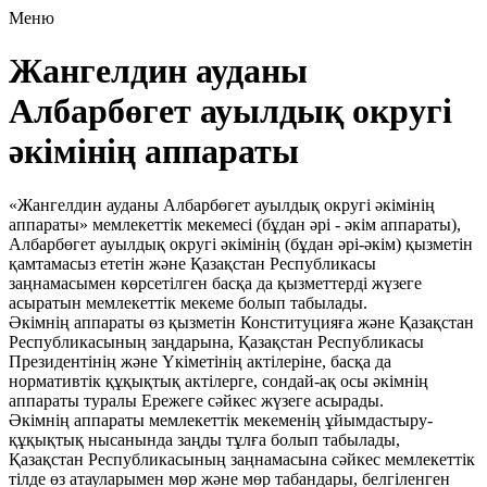
Меню
Жангелдин ауданы
Албарбөгет ауылдық округі
әкімінің аппараты
«Жангелдин ауданы Албарбөгет ауылдық округі әкімінің
аппараты» мемлекеттік мекемесі (бұдан әрі - әкім аппараты),
Албарбөгет ауылдық округі әкімінің (бұдан әрі-әкім) қызметін
қамтамасыз ететін және Қазақстан Республикасы
заңнамасымен көрсетілген басқа да қызметтерді жүзеге
асыратын мемлекеттік мекеме болып табылады.
Әкімнің аппараты өз қызметін Конституцияға және Қазақстан
Республикасының заңдарына, Қазақстан Республикасы
Президентінің және Үкіметінің актілеріне, басқа да
нормативтік құқықтық актілерге, сондай-ақ осы әкімнің
аппараты туралы Ережеге сәйкес жүзеге асырады.
Әкімнің аппараты мемлекеттік мекеменің ұйымдастыру-
құқықтық нысанында заңды тұлға болып табылады,
Қазақстан Республикасының заңнамасына сәйкес мемлекеттік
тілде өз атауларымен мөр және мөр табандары, белгіленген