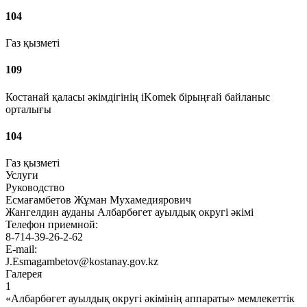
104
Газ қызметі
109
Костанай қаласы әкімдігінің iKomek бірыңғай байланыс
орталығы
104
Газ қызметі
Услуги
Руководство
Есмағамбетов Жұман Мухамедиярович
Жангелдин ауданы Албарбөгет ауылдық округі әкімі
Телефон приемной:
8-714-39-26-2-62
E-mail:
J.Esmagambetov@kostanay.gov.kz
Галерея
1
«Албарбөгет ауылдық округі әкімінің аппараты» мемлекеттік