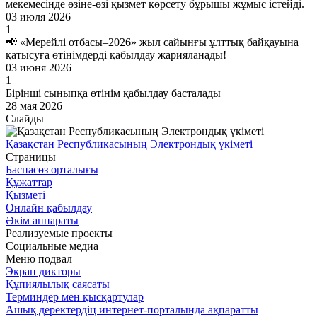
мекемесінде өзіне-өзі қызмет көрсету бұрышы жұмыс істейді.
03 июля 2026
1
📢 «Мерейлі отбасы–2026» жыл сайынғы ұлттық байқауына
қатысуға өтінімдерді қабылдау жарияланады!
03 июня 2026
1
Бірінші сыныпқа өтінім қабылдау басталады
28 мая 2026
Слайды
Қазақстан Республикасының Электрондық үкіметі
Страницы
Баспасөз орталығы
Құжаттар
Қызметі
Онлайн қабылдау
Әкім аппараты
Реализуемые проекты
Социальные медиа
Меню подвал
Экран дикторы
Құпиялылық саясаты
Терминдер мен қысқартулар
Ашық деректердің интернет-порталында ақпаратты