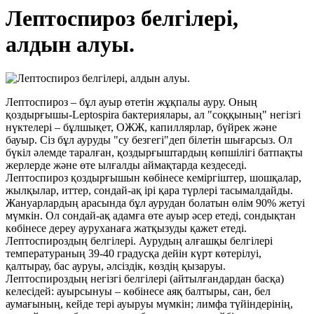
Лептоспироз белгілері,
алдын алуы.
Лептоспироз – бұл ауыр өтетін жұқпалы ауру. Оның
қоздырғышы-Leptospira бактериялары, ал "соққының" негізгі
нүктелері – бұлшықет, ОЖЖ, капиллярлар, бүйрек және
бауыр. Сіз бұл ауруды "су безгегі"деп білетін шығарсыз. Ол
бүкіл әлемде таралған, қоздырғыштардың көпшілігі батпақты
жерлерде және өте ылғалды аймақтарда кездеседі.
Лептоспироз қоздырғышын көбінесе кеміргіштер, шошқалар,
жылқылар, иттер, сондай-ақ ірі қара түрлері тасымалдайды.
Жануарлардың арасында бұл аурудан болатын өлім 90% жетуі
мүмкін. Ол сондай-ақ адамға өте ауыр әсер етеді, сондықтан
көбінесе дереу ауруханаға жатқызуды қажет етеді.
Лептоспироздың белгілері. Аурудың алғашқы белгілері
температураның 39-40 градусқа дейін күрт көтерілуі,
қалтырау, бас ауруы, әлсіздік, көздің қызаруы.
Лептоспироздың негізгі белгілері (айтылғандардан басқа)
келесідей: ауырсынуы – көбінесе аяқ балтыры, сан, бел
аумағының, кейде тері ауыруы мүмкін; лимфа түйіндерінің,