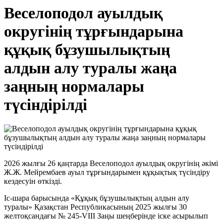
Веселоподол ауылдық
округінің тұрғындарына
құқық бұзушылықтың
алдын алу туралы жаңа
заңның нормалары
түсіндірілді
2026 жылғы 26 қаңтарда Веселоподол ауылдық округінің әкімі
Ж.Ж. Мейрембаев ауыл тұрғындарымен құқықтық түсіндіру
кездесуін өткізді.
Іс-шара барысында «Құқық бұзушылықтың алдын алу
туралы» Қазақстан Республикасының 2025 жылғы 30
желтоқсандағы № 245-VIII Заңы шеңберінде іске асырылып