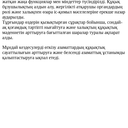
жатқан жаңа функциялар мен міндеттер түсіндірілді. Құқық
бұзушылықтың алдын алу, жергілікті атқарушы органдардың
рөлі және халықпен өзара іс-қимыл мәселелеріне ерекше назар
аударылды.
Тұрғындар өздерін қызықтырған сұрақтар бойынша, сондай-
ақ қоғамдық тәртіпті нығайтуға және халықтың құқықтық
мәдениетін арттыруға бағытталған шаралар туралы ақпарат
алды.
Мұндай кездесулерді өткізу азаматтардың құқықтық
сауаттылығын арттыруға және белсенді азаматтық ұстанымды
қалыптастыруға ықпал етеді.