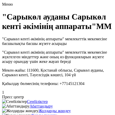
Меню
"Сарыкөл ауданы Сарыкөл
кенті әкімінің аппараты"ММ
"Сарыкөл кенті әкімінің аппараты" мемлекеттік мекемесіне
басшылықты басшы жүзеге асырады
"Сарыкөл кенті әкімінің аппараты" мемлекеттік мекемесіне
жүктелген міндеттер және оның өз функцияларын жүзеге
асыру орындау үшін жеке жауап береді
Мекен-жайы: 111600, Қостанай облысы, Сарыкөл ауданы,
Сарыкөл кенті, Тәуелсіздік көшесі, 104 үй
Қабылдау бөлмесінің телефоны: +77145121304
1
Пресс центр
Сенбіліктер
Абаттандыру
Жолдарды жөндеу