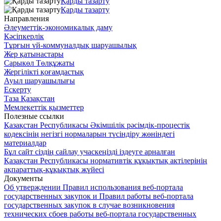
Қарды тазарту
Қарды тазарту
Направления
Әлеуметтік-экономикалық даму
Кәсіпкерлік
Тұрғын үй-коммуналдық шаруашылық
Жер қатынастары
Сарыкөл Төлқұжаты
Жергілікті қоғамдастық
Ауыл шаруашылығы
Ескерту
Таза Қазақстан
Мемлекеттік қызметтер
Полезные ссылки
Қазақстан Республикасы Әкімшілік рәсімдік-процестік
кодексінің негізгі нормаларын түсіндіру жөніндегі
материалдар
Бұл сайт сіздің сайлау учаскеңізді іздеуге арналған
Қазақстан Республикасы нормативтік құқықтық актілерінің
ақпараттық-құқықтық жүйесі
Документы
Об утверждении Правил использования веб-портала
государственных закупок и Правил работы веб-портала
государственных закупок в случае возникновения
технических сбоев работы веб-портала государственных