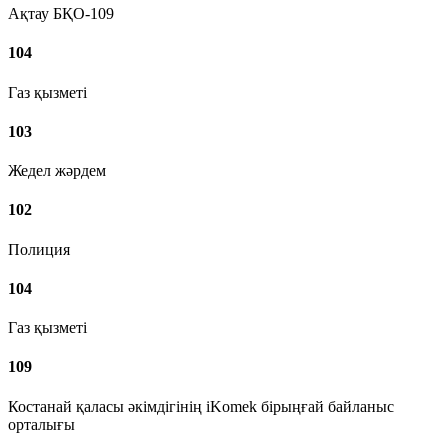
Ақтау БҚО-109
104
Газ қызметі
103
Жедел жәрдем
102
Полиция
104
Газ қызметі
109
Костанай қаласы әкімдігінің iKomek бірыңғай байланыс
орталығы