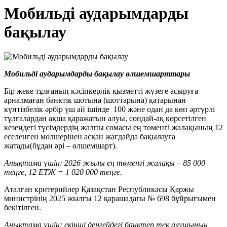
Мобильді аударымдарды
бақылау
Мобильді аударымдарды бақылау
ө
лшемшарттары
Бір жеке тұлғаның кәсіпкерлік қызметті жүзеге асыруға
арналмаған банктік шотына (шоттарына) қатарынан
күнтізбелік әрбір үш ай ішінде 100 және одан да көп әртүрлі
тұлғалардан ақша қаражатын алуы, сондай-ақ көрсетілген
кезеңдегі түсімдердің жалпы сомасы ең төменгі жалақының 12
еселенген мөлшерінен асқан жағдайда бақылауға
жатады(бұдан әрі – өлшемшарт).
Анықтама үшін: 2026 жылы ең төменгі жалақы – 85 000
теңге, 12 ЕТЖ = 1 020 000 теңге.
Аталған критерийлер Қазақстан Республикасы Қаржы
министрінің 2025 жылғы 12 қарашадағы № 698 бұйрығымен
бекітілген.
Анықтама үшін: екінші деңгейдегі банктер тек алушының