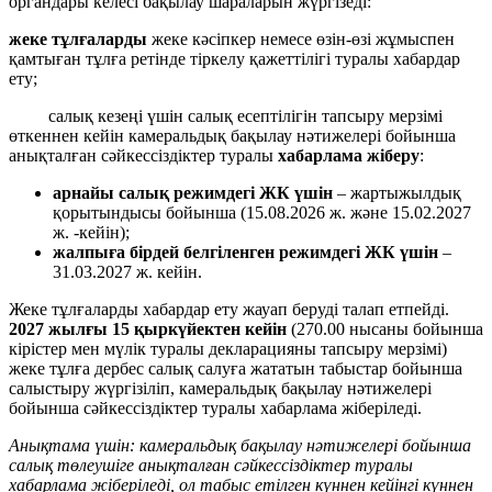
органдары келесі бақылау шараларын жүргізеді:
жеке тұлғаларды
жеке кәсіпкер немесе өзін-өзі жұмыспен
қамтыған тұлға ретінде тіркелу қажеттілігі туралы хабардар
ету;
салық кезеңі үшін салық есептілігін тапсыру мерзімі
өткеннен кейін камеральдық бақылау нәтижелері бойынша
анықталған сәйкессіздіктер туралы
хабарлама жіберу
:
арнайы салық
режимдегі ЖК үшін
– жартыжылдық
қорытындысы бойынша (15.08.2026 ж. және 15.02.2027
ж. -кейін);
жалпыға бірдей белгіленген режимдегі ЖК үшін
–
31.03.2027 ж. кейін.
Жеке тұлғаларды хабардар ету жауап беруді талап етпейді.
2027 жылғы 15 қыркүйектен кейін
(270.00 нысаны бойынша
кірістер мен мүлік туралы декларацияны тапсыру мерзімі)
жеке тұлға дербес салық салуға жататын табыстар бойынша
салыстыру жүргізіліп, камеральдық бақылау нәтижелері
бойынша сәйкессіздіктер туралы хабарлама жіберіледі.
Анықтама үшін: камеральдық бақылау нәтижелері бойынша
салық төлеушіге анықталған сәйкессіздіктер туралы
хабарлама жіберіледі, ол
табыс етілген
күннен кейінгі күннен