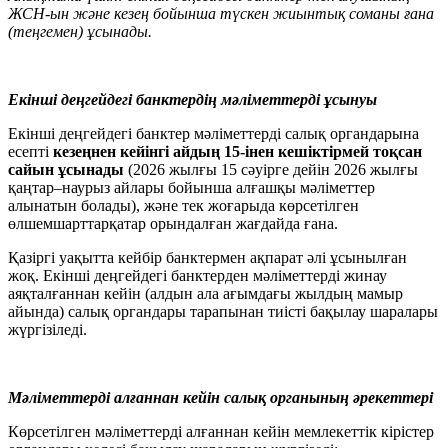
ЖСН-ын және кезең бойынша түскен жиынтық соманы
ғана
(теңгемен) ұсынады.
Екінші деңгейдегі банктердің мәліметтерді ұсынуы
Екінші деңгейдегі банктер мәліметтерді салық органдарына
есепті
кезеңнен кейінгі айдың 15-інен кешіктірмей тоқсан
сайын ұсынады
(2026 жылғы 15 сәуірге дейін 2026 жылғы
қаңтар–наурыз айлары бойынша алғашқы мәліметтер
алынатын болады), және тек жоғарыда көрсетілген
өлшемшарттарқатар орындалған жағдайда ғана.
Қазіргі уақытта кейбір банктермен ақпарат әлі ұсынылған
жоқ. Екінші деңгейдегі банктерден мәліметтерді жинау
аяқталғаннан кейін (алдын ала ағымдағы жылдың мамыр
айында) салық органдары тарапынан тиісті бақылау шаралары
жүргізіледі.
Мәліметтерді алғаннан кейін салық органының әрекеттері
Көрсетілген мәліметтерді алғаннан кейін мемлекеттік кірістер