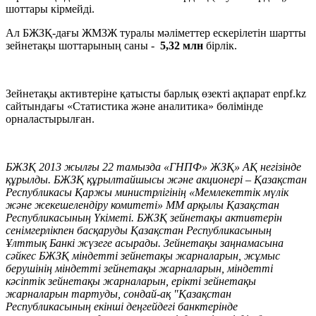
шоттары кірмейді.
Ал БЖЗҚ-дағы ЖМЗЖ туралы мәліметтер ескерілетін шартты
зейнетақы шоттарының саны -
5,32 млн
бірлік.
Зейнетақы активтеріне қатысты барлық өзекті ақпарат enpf.kz
сайтындағы «Статистика және аналитика» бөлімінде
орналастырылған.
БЖЗҚ 2013 жылғы 22 тамызда «ГНПФ» ЖЗҚ» АҚ негізінде
құрылды. БЖЗҚ құрылтайшысы және
акционері – Қазақстан
Республикасы Қаржы министрлігінің «Мемлекеттік мүлік
және жекешелендіру комитеті» ММ арқылы Қазақстан
Республикасының Үкіметі. БЖЗҚ зейнетақы активтерін
сенімгерлікпен басқаруды Қазақстан Республикасының
Ұлттық Банкі жүзеге асырады. Зейнетақы заңнамасына
сәйкес БЖЗҚ міндетті зейнетақы жарналарын, жұмыс
берушінің міндетті зейнетақы жарналарын, міндетті
кәсіптік зейнетақы жарналарын, ерікті зейнетақы
жарналарын тартуды, сондай-ақ "Қазақстан
Республикасының екінші деңгейдегі банктерінде