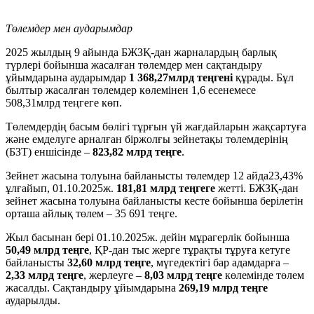
Төлемдер мен аударымдар
2025 жылдың 9 айында БЖЗҚ-дан жарналардың барлық
түрлері бойынша жасалған төлемдер мен сақтандыру
ұйымдарына аударымдар
1 368,27млрд теңгені
құрады. Бұл
былтыр жасалған төлемдер көлемінен 1,6 есенемесе
508,31млрд теңгеге көп.
Төлемдердің басым бөлігі тұрғын үй жағдайларын жақсартуға
және емделуге арналған біржолғы зейнетақы төлемдерінің
(БЗТ) еншісінде –
823,82 млрд теңге
.
Зейнет жасына толуына байланысты төлемдер 12 айда23,43%
ұлғайып, 01.10.2025ж.
181,81 млрд теңгеге
жетті. БЖЗҚ-дан
зейнет жасына толуына байланысты кесте бойынша берілетін
орташа айлық төлем – 35 691 теңге.
Жыл басынан бері 01.10.2025ж. дейін мұрагерлік бойынша
50,49 млрд теңге
, ҚР-дан тыс жерге тұрақты тұруға кетуге
байланысты
32,60 млрд теңге
, мүгедектігі бар адамдарға –
2,33 млрд теңге
, жерлеуге –
8,03 млрд теңге
көлемінде төлем
жасалды. Сақтандыру ұйымдарына
269,19 млрд теңге
аударылды.