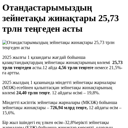
Отандастарымыздың
зейнетақы жинақтары 25,73
трлн теңгеден асты
2025 жылғы 1 қазандағы жағдай бойынша
қазақстандықтардың зейнетақы жинақтарының көлемі
25,73
трлн теңгеден
асты.12 айда
4,56 трлн теңгеге
немесе 21,5%-
ға артты.
2025 жылдың 1 қазанында міндетті зейнетақы жарналары
(МЗЖ) есебінен қалыптасқан зейнетақы жинақтарының
көлемі
24,40 трлн теңге
. 12 айдағы өсімі – 19,8%.
Міндетті кәсіптік зейнетақы жарналары (МКЗЖ) бойынша
зейнетақы жинақтары –
726,94 млрд теңге,
12 айдағы өсім –
15,6%.
Бір жыл ішіндегі ең үлкен өсім–32,8%ерікті зейнетақы
жарналары (ЕЗЖ) бойынша жинақтар көрсетті, олардың