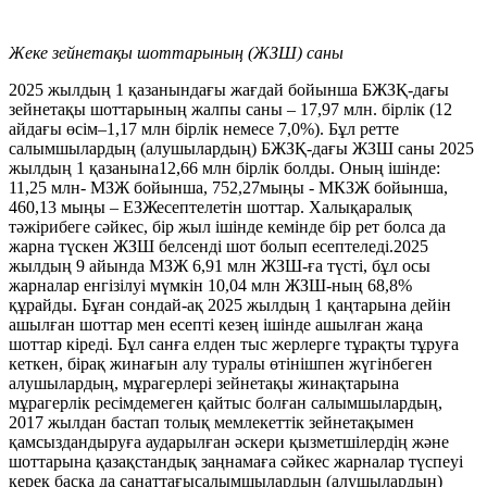
Жеке зейнетақы шоттарының (ЖЗШ) саны
2025 жылдың 1 қазанындағы жағдай бойынша БЖЗҚ-дағы
зейнетақы шоттарының жалпы саны – 17,97 млн. бірлік (12
айдағы өсім–1,17 млн бірлік немесе 7,0%). Бұл ретте
салымшылардың (алушылардың) БЖЗҚ-дағы ЖЗШ саны 2025
жылдың 1 қазанына12,66 млн бірлік болды. Оның ішінде:
11,25 млн- МЗЖ бойынша, 752,27мыңы - МКЗЖ бойынша,
460,13 мыңы – ЕЗЖесептелетін шоттар. Халықаралық
тәжірибеге сәйкес, бір жыл ішінде кемінде бір рет болса да
жарна түскен ЖЗШ белсенді шот болып есептеледі.2025
жылдың 9 айында МЗЖ 6,91 млн ЖЗШ-ға түсті, бұл осы
жарналар енгізілуі мүмкін 10,04 млн ЖЗШ-ның 68,8%
құрайды. Бұған сондай-ақ 2025 жылдың 1 қаңтарына дейін
ашылған шоттар мен есепті кезең ішінде ашылған жаңа
шоттар кіреді. Бұл санға елден тыс жерлерге тұрақты тұруға
кеткен, бірақ жинағын алу туралы өтінішпен жүгінбеген
алушылардың, мұрагерлері зейнетақы жинақтарына
мұрагерлік ресімдемеген қайтыс болған салымшылардың,
2017 жылдан бастап толық мемлекеттік зейнетақымен
қамсыздандыруға аударылған әскери қызметшілердің және
шоттарына қазақстандық заңнамаға сәйкес жарналар түспеуі
керек басқа да санаттағысалымшылардың (алушылардың)