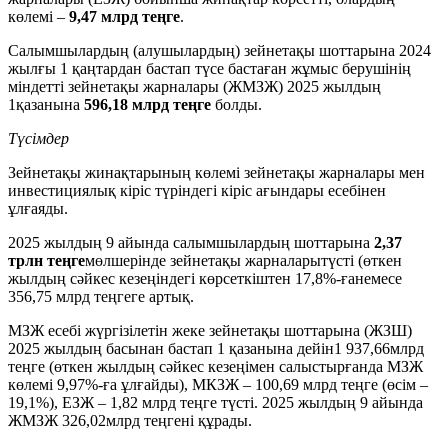
көлемі –
9,47 млрд теңге
.
Салымшылардың (алушылардың) зейнетақы шоттарына 2024
жылғы 1 қаңтардан бастап түсе бастаған жұмыс берушінің
міндетті зейнетақы жарналары (ЖМЗЖ) 2025 жылдың
1қазанына
596,18 млрд теңге
болды.
Түсімдер
Зейнетақы жинақтарының көлемі зейнетақы жарналары мен
инвестициялық кіріс түріндегі кіріс ағындары есебінен
ұлғаяды.
2025 жылдың 9 айында салымшылардың шоттарына
2,37
трлн теңге
мөлшерінде зейнетақы жарналарытүсті (өткен
жылдың сәйкес кезеңіндегі көрсеткіштен 17,8%-ғанемесе
356,75 млрд теңгеге артық.
МЗЖ есебі жүргізілетін жеке зейнетақы шоттарына (ЖЗШ)
2025 жылдың басынан бастап 1 қазанына дейін1 937,66млрд
теңге (өткен жылдың сәйкес кезеңімен салыстырғанда МЗЖ
көлемі 9,97%-ға ұлғайды), МКЗЖ – 100,69 млрд теңге (өсім –
19,1%), ЕЗЖ – 1,82 млрд теңге түсті. 2025 жылдың 9 айында
ЖМЗЖ 326,02млрд теңгені құрады.