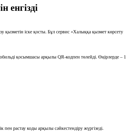
н енгізді
у қызметін іске қосты. Бұл сервис «Халыққа қызмет көрсету
мобильді қосымшасы арқылы QR-кодпен төлейді. Өңірлерде – 1
к пен растау коды арқылы сәйкестендіру жүргізеді.