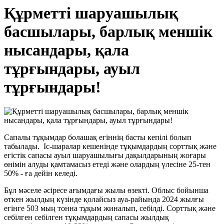
Құрметті шаруашылық
басшылары, барлық меншік
нысандары, қала
тұрғындары, ауыл
тұрғындары!
Сапалы тұқымдар болашақ егіннің басты кепілі болып
табылады. Іс-шаралар кешенінде тұқымдардың сорттық және
егістік сапасы ауыл шаруашылығы дақылдарының жоғары
өнімін алуды қамтамасыз етеді және олардың үлесіне 25-тен
50% - ға дейін келеді.
Бұл мәселе әсіресе ағымдағы жылы өзекті. Облыс бойынша
өткен жылдың күзінде қолайсыз ауа-райында 2024 жылғы
егінге 503 мың тонна тұқым жиналып, себілді. Сорттық және
себілген себілген тұқымдардың сапасы жылдық