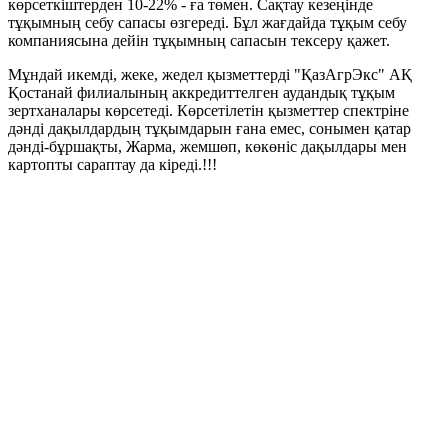
көрсеткіштерден 10-22% - ға төмен. Сақтау кезеңінде
тұқымның себу сапасы өзгереді. Бұл жағдайда тұқым себу
компаниясына дейін тұқымның сапасын тексеру қажет.
Мұндай икемді, жеке, жедел қызметтерді "ҚазАгрЭкс" АҚ
Қостанай филиалының аккредиттелген аудандық тұқым
зертханалары көрсетеді. Көрсетілетін қызметтер спектріне
дәнді дақылдардың тұқымдарын ғана емес, сонымен қатар
дәнді-бұршақты, Жарма, жемшөп, көкөніс дақылдары мен
картопты сараптау да кіреді.!!!