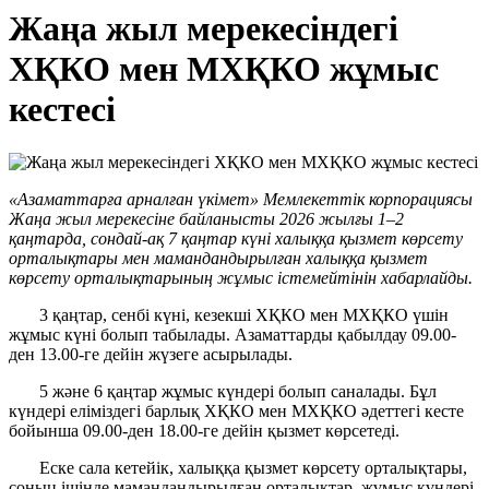
Жаңа жыл мерекесіндегі
ХҚКО мен МХҚКО жұмыс
кестесі
«Азаматтарға арналған үкімет» Мемлекеттік корпорациясы
Жаңа жыл мерекесіне байланысты 2026 жылғы 1–2
қаңтарда, сондай-ақ 7 қаңтар күні халыққа қызмет көрсету
орталықтары мен мамандандырылған халыққа қызмет
көрсету орталықтарының жұмыс істемейтінін хабарлайды.
3 қаңтар, сенбі күні, кезекші ХҚКО мен МХҚКО үшін
жұмыс күні болып табылады. Азаматтарды қабылдау 09.00-
ден 13.00-ге дейін жүзеге асырылады.
5 және 6 қаңтар жұмыс күндері болып саналады. Бұл
күндері еліміздегі барлық ХҚКО мен МХҚКО әдеттегі кесте
бойынша 09.00-ден 18.00-ге дейін қызмет көрсетеді.
Еске сала кетейік, халыққа қызмет көрсету орталықтары,
соның ішінде мамандандырылған орталықтар, жұмыс күндері