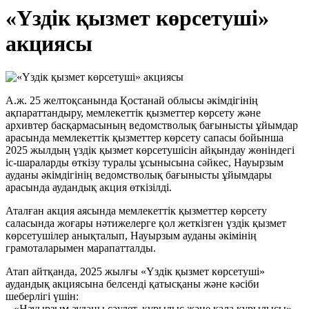
«Үздік қызмет көрсетуші»
акциясы
А.ж. 25 желтоқсанында Қостанай облысы әкімдігінің
ақпараттандыру, мемлекеттік қызметтер көрсету және
архивтер басқармасының ведомстволық бағынысты ұйымдар
арасында мемлекеттік қызметтер көрсету сапасы бойынша
2025 жылдың үздік қызмет көрсетушісін айқындау жөніндегі
іс-шараларды өткізу туралы ұсынысына сәйкес, Науырзым
ауданы әкімдігінің ведомстволық бағынысты ұйымдары
арасында аудандық акция өткізілді.
Аталған акция аясында мемлекеттік қызметтер көрсету
саласында жоғары нәтижелерге қол жеткізген үздік қызмет
көрсетушілер анықталып, Науырзым ауданы әкімінің
грамоталарымен марапатталды.
Атап айтқанда, 2025 жылғы «Үздік қызмет көрсетуші»
аудандық акциясына белсенді қатысқаны және кәсіби
шеберлігі үшін:
– «Науырзым ауданы сәулет, құрылыс және қала құрылысы»