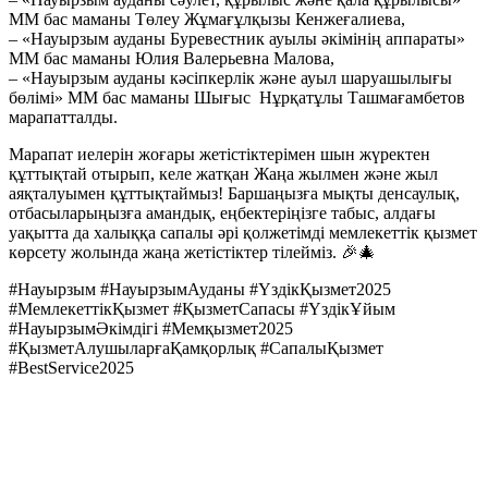
ММ бас маманы Төлеу Жұмағұлқызы Кенжеғалиева,
– «Науырзым ауданы Буревестник ауылы әкімінің аппараты»
ММ бас маманы Юлия Валерьевна Малова,
– «Науырзым ауданы кәсіпкерлік және ауыл шаруашылығы
бөлімі» ММ бас маманы Шығыс Нұрқатұлы Ташмағамбетов
марапатталды.
Марапат иелерін жоғары жетістіктерімен шын жүректен
құттықтай отырып, келе жатқан Жаңа жылмен және жыл
аяқталуымен құттықтаймыз! Баршаңызға мықты денсаулық,
отбасыларыңызға амандық, еңбектеріңізге табыс, алдағы
уақытта да халыққа сапалы әрі қолжетімді мемлекеттік қызмет
көрсету жолында жаңа жетістіктер тілейміз. 🎉🎄
#Науырзым #НауырзымАуданы #ҮздікҚызмет2025
#МемлекеттікҚызмет #ҚызметСапасы #ҮздікҰйым
#НауырзымӘкімдігі #Мемқызмет2025
#ҚызметАлушыларғаҚамқорлық #СапалыҚызмет
#BestService2025