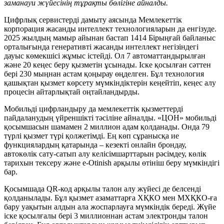
заманауи жүйесінің тұрақты бөлігіне айналды.
Цифрлық сервистерді дамыту аясында Мемлекеттік
корпорация жасанды интеллект технологияларын да енгізуде.
2025 жылдың мамыр айынан бастап 1414 Бірыңғай байланыс
орталығында генеративті жасанды интеллект негізіндегі
дауыс көмекшісі жұмыс істейді. Ол 7 автоматтандырылған
және 20 кеңес беру қызметін ұсынады. Іске қосылған сәттен
бері 230 мыңнан астам қоңырау өңделген. Бұл технология
қашықтан қызмет көрсету мүмкіндіктерін кеңейтіп, кеңес алу
процесін айтарлықтай оңтайландырды.
Мобильді цифрландыру да мемлекеттік қызметтерді
пайдаланудың үйреншікті тәсіліне айналды. «ЦОН» мобильді
қосымшасын шамамен 2 миллион адам қолданады. Онда 79
түрлі қызмет түрі қолжетімді. Ең көп сұранысқа ие
функциялардың қатарында – кезекті онлайн брондау,
автокөлік сату-сатып алу келісімшарттарын рәсімдеу, көлік
тарихын тексеру және e-Otinish арқылы өтініш беру мүмкіндігі
бар.
Қосымшада QR-код арқылы талон алу жүйесі де белсенді
қолданылады. Бұл қызмет азаматтарға ХҚКО мен МХҚКО-ға
бару уақытын алдын ала жоспарлауға мүмкіндік береді. Жүйе
іске қосылғалы бері 3 миллионнан астам электронды талон