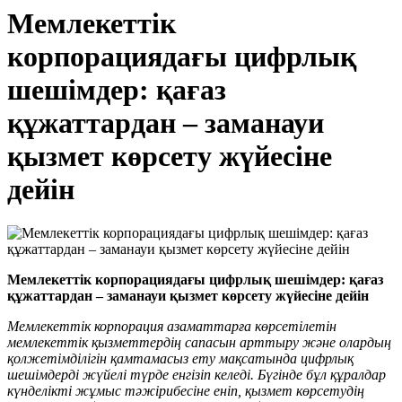
Мемлекеттік
корпорациядағы цифрлық
шешімдер: қағаз
құжаттардан – заманауи
қызмет көрсету жүйесіне
дейін
Мемлекеттік корпорациядағы цифрлық шешімдер: қағаз
құжаттардан – заманауи қызмет көрсету жүйесіне дейін
Мемлекеттік корпорация азаматтарға көрсетілетін
мемлекеттік қызметтердің сапасын арттыру және олардың
қолжетімділігін қамтамасыз ету мақсатында цифрлық
шешімдерді жүйелі түрде енгізіп келеді. Бүгінде бұл құралдар
күнделікті жұмыс тәжірибесіне еніп, қызмет көрсетудің