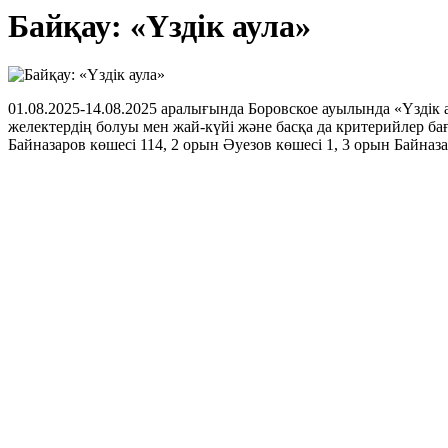
Байқау: «Үздік аула»
01.08.2025-14.08.2025 аралығында Боровское ауылында «Үздік 
желектердің болуы мен жай-күйі және басқа да критерийлер
Байназаров көшесі 114, 2 орын Әуезов көшесі 1, 3 орын Байназ