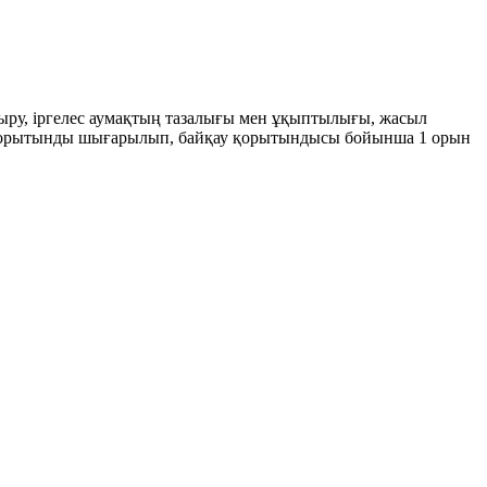
ндыру, іргелес аумақтың тазалығы мен ұқыптылығы, жасыл
н қорытынды шығарылып, байқау қорытындысы бойынша 1 орын