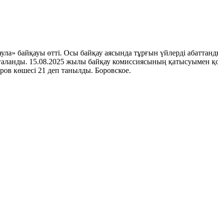
аула» байқауы өтті. Осы байқау аясында тұрғын үйлерді абатта
 бағаланды. 15.08.2025 жылы байқау комиссиясының қатысуыме
аров көшесі 21 деп танылды. Боровское.