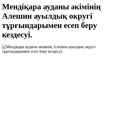
Мендіқара ауданы әкімінің
Алешин ауылдық округі
тұрғындарымен есеп беру
кездесуі.