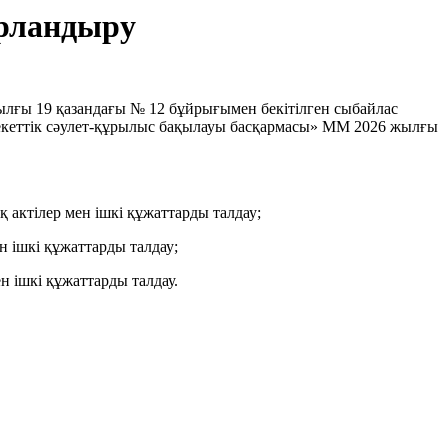
арландыру
ылғы 19 қазандағы № 12 бұйрығымен бекітілген сыбайлас
млекеттік сәулет-құрылыс бақылауы басқармасы» ММ 2026 жылғы
 актілер мен ішкі құжаттарды талдау;
н ішкі құжаттарды талдау;
 ішкі құжаттарды талдау.