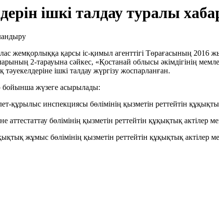
ерін ішкі талдау туралы хаб
йлас жемқорлыққа қарсы іс-қимыл агенттігі Төрағасының 2016 ж
даларының 2-тарауына сәйкес, «Қостанай облысы әкімдігінің ме
тәуекелдеріне ішкі талдау жүргізу жоспарланған.
ар бойынша жүзеге асырылады:
ет-құрылыс инспекциясы бөлімінің қызметін реттейтін құқықтық
 аттестаттау бөлімінің қызметін реттейтін құқықтық актілер ме
қтық жұмыс бөлімінің қызметін реттейтін құқықтық актілер мен