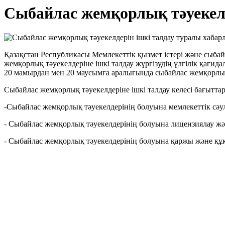
Сыбайлас жемқорлық тәуекелд
Қазақстан Республикасы Мемлекеттік қызмет істері және сыба
жемқорлық тәуекелдеріне ішкі талдау жүргізудің үлгілік қағи
20 мамырдан мен 20 маусымға аралығында сыбайлас жемқорлық 
Сыбайлас жемқорлық тәуекелдеріне ішкі талдау келесі бағытт
-Сыбайлас жемқорлық тәуекелдерінің болуына мемлекеттік сәул
- Сыбайлас жемқорлық тәуекелдерінің болуына лицензиялау және
- Сыбайлас жемқорлық тәуекелдерінің болуына қаржы және құқы