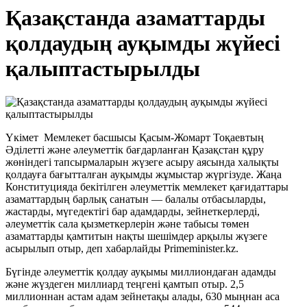
Қазақстанда азаматтарды
қолдаудың ауқымды жүйесі
қалыптастырылды
Үкімет Мемлекет басшысы Қасым-Жомарт Тоқаевтың
Әділетті және әлеуметтік бағдарланған Қазақстан құру
жөніндегі тапсырмаларын жүзеге асыру аясында халықты
қолдауға бағытталған ауқымды жұмыстар жүргізуде. Жаңа
Конституцияда бекітілген әлеуметтік мемлекет қағидаттары
азаматтардың барлық санатын — балалы отбасыларды,
жастарды, мүгедектігі бар адамдарды, зейнеткерлерді,
әлеуметтік сала қызметкерлерін және табысы төмен
азаматтарды қамтитын нақты шешімдер арқылы жүзеге
асырылып отыр, деп хабарлайды Primeminister.kz.
Бүгінде әлеуметтік қолдау ауқымы миллиондаған адамды
және жүздеген миллиард теңгені қамтып отыр. 2,5
миллионнан астам адам зейнетақы алады, 630 мыңнан аса