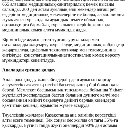
655 алғашқы медициналық-санитариялық көмек нысаны
салынды. 200-ден астам ауылдық елді мекендер алғаш рет
өздерінің медициналық мекемелеріне ие болды, ал миллионға
жуық ауыл тұрғындары аудандық немесе облыстық
орталықтарға бармай-ақ тұрғылықты жерінің жанында
медициналық көмек алуға мүмкіндік алды.
Бір мезгілде жұмыс істеп тұрған ауруханалар мен
емханаларды жаңғырту жүргізілуде, медициналық жабдықтар
жаңартылуда, цифрлық технологиялар мен телемедицина
енгізілуде, консультациялық-диагностикалық көмек көрсету
мүмкіндіктері кеңейтілуде.
Аналарды ерекше қолдау
Аналарды қолдау және әйелдердің денсаулығын қорғау
әлеуметтік саясаттың негізгі бағыттарының бірі болып қала
береді. Мемлекет басшысының тапсырмасы бойынша Үкімет
жүктілікті жоспарлаудан бастап баланың дүниеге келуі мен
босанғаннан кейінгі бақылауға дейінгі барлық кезеңдерді
қамтитын кешенді жұмысты жүзеге асыруда.
Тәуелсіздік жылдары Қазақстанда ана өлімінің көрсеткіші
алты есеге төмендеді. Тек соңғы бес жылда ол тағы 35%-ға
қысқарды. Бүгінгі таңда жүкті әйелдердің 90%-дан астамы