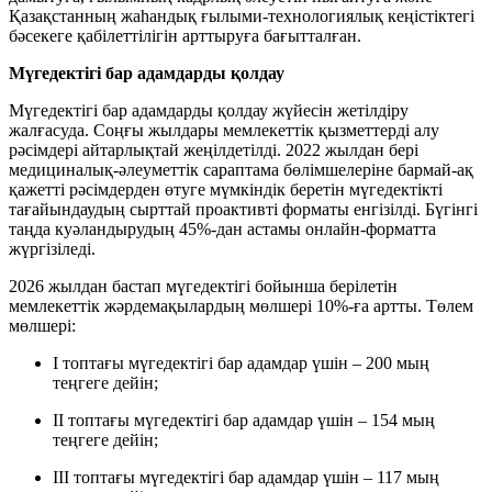
Қазақстанның жаһандық ғылыми-технологиялық кеңістіктегі
бәсекеге қабілеттілігін арттыруға бағытталған.
Мүгедектігі бар адамдарды қолдау
Мүгедектігі бар адамдарды қолдау жүйесін жетілдіру
жалғасуда. Соңғы жылдары мемлекеттік қызметтерді алу
рәсімдері айтарлықтай жеңілдетілді. 2022 жылдан бері
медициналық-әлеуметтік сараптама бөлімшелеріне бармай-ақ
қажетті рәсімдерден өтуге мүмкіндік беретін мүгедектікті
тағайындаудың сырттай проактивті форматы енгізілді. Бүгінгі
таңда куәландырудың 45%-дан астамы онлайн-форматта
жүргізіледі.
2026 жылдан бастап мүгедектігі бойынша берілетін
мемлекеттік жәрдемақылардың мөлшері 10%-ға артты. Төлем
мөлшері:
I топтағы мүгедектігі бар адамдар үшін – 200 мың
теңгеге дейін;
II топтағы мүгедектігі бар адамдар үшін – 154 мың
теңгеге дейін;
III топтағы мүгедектігі бар адамдар үшін – 117 мың