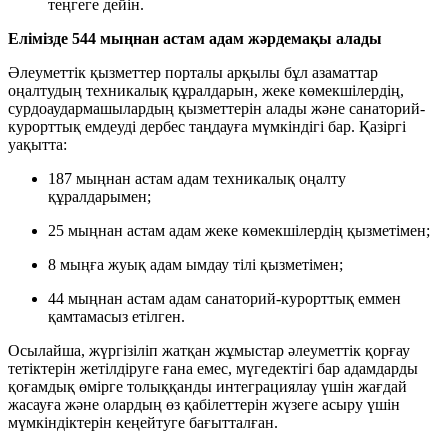
теңгеге дейін.
Елімізде 544 мыңнан астам адам жәрдемақы алады
Әлеуметтік қызметтер порталы арқылы бұл азаматтар
оңалтудың техникалық құралдарын, жеке көмекшілердің,
сурдоаудармашылардың қызметтерін алады және санаторий-
курорттық емдеуді дербес таңдауға мүмкіндігі бар. Қазіргі
уақытта:
187 мыңнан астам адам техникалық оңалту
құралдарымен;
25 мыңнан астам адам жеке көмекшілердің қызметімен;
8 мыңға жуық адам ымдау тілі қызметімен;
44 мыңнан астам адам санаторий-курорттық еммен
қамтамасыз етілген.
Осылайша, жүргізіліп жатқан жұмыстар әлеуметтік қорғау
тетіктерін жетілдіруге ғана емес, мүгедектігі бар адамдарды
қоғамдық өмірге толыққанды интеграциялау үшін жағдай
жасауға және олардың өз қабілеттерін жүзеге асыру үшін
мүмкіндіктерін кеңейтуге бағытталған.