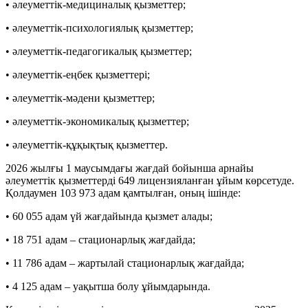
• әлеуметтік-медициналық қызметтер;
• әлеуметтік-психологиялық қызметтер;
• әлеуметтік-педагогикалық қызметтер;
• әлеуметтік-еңбек қызметтері;
• әлеуметтік-мәдени қызметтер;
• әлеуметтік-экономикалық қызметтер;
• әлеуметтік-құқықтық қызметтер.
2026 жылғы 1 маусымдағы жағдай бойынша арнайы
әлеуметтік қызметтерді 649 лицензияланған ұйым көрсетуде.
Қолдаумен 103 973 адам қамтылған, оның ішінде:
• 60 055 адам үй жағдайында қызмет алады;
• 18 751 адам – стационарлық жағдайда;
• 11 786 адам – жартылай стационарлық жағдайда;
• 4 125 адам – уақытша болу ұйымдарында.