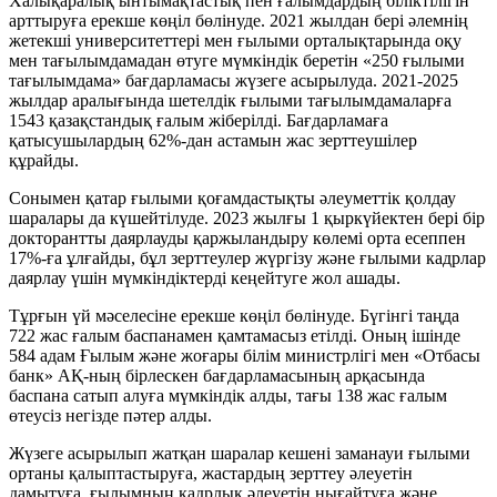
Халықаралық ынтымақтастық пен ғалымдардың біліктілігін
арттыруға ерекше көңіл бөлінуде. 2021 жылдан бері әлемнің
жетекші университеттері мен ғылыми орталықтарында оқу
мен тағылымдамадан өтуге мүмкіндік беретін «250 ғылыми
тағылымдама» бағдарламасы жүзеге асырылуда. 2021-2025
жылдар аралығында шетелдік ғылыми тағылымдамаларға
1543 қазақстандық ғалым жіберілді. Бағдарламаға
қатысушылардың 62%-дан астамын жас зерттеушілер
құрайды.
Сонымен қатар ғылыми қоғамдастықты әлеуметтік қолдау
шаралары да күшейтілуде. 2023 жылғы 1 қыркүйектен бері бір
докторантты даярлауды қаржыландыру көлемі орта есеппен
17%-ға ұлғайды, бұл зерттеулер жүргізу және ғылыми кадрлар
даярлау үшін мүмкіндіктерді кеңейтуге жол ашады.
Тұрғын үй мәселесіне ерекше көңіл бөлінуде. Бүгінгі таңда
722 жас ғалым баспанамен қамтамасыз етілді. Оның ішінде
584 адам Ғылым және жоғары білім министрлігі мен «Отбасы
банк» АҚ-ның бірлескен бағдарламасының арқасында
баспана сатып алуға мүмкіндік алды, тағы 138 жас ғалым
өтеусіз негізде пәтер алды.
Жүзеге асырылып жатқан шаралар кешені заманауи ғылыми
ортаны қалыптастыруға, жастардың зерттеу әлеуетін
дамытуға, ғылымның кадрлық әлеуетін нығайтуға және