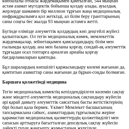
көпбалалы отбасы жәрдемақымен қамтылған, 544 мыңнан
астам азамат мүгедектік бойынша қолдау алады, ауылдық
жерлерде шамамен бір миллион тұрғын жаңа медициналық
инфрақұрылымға қол жеткізді, ал білім беру гранттарының
саны соңғы бес жылда 93 мыңнан астамға жетті.
Бүгінде елімізде әлеуметтік қолдаудың көп деңгейлі жүйесі
қалыптасқан. Ол тегін медициналық көмек, мемлекеттік
жәрдемақылар, зейнетақымен қамсыздандыру, білім мен
ғылымды қолдау, ана мен баланы қорғау, сондай-ақ әлеуметтік
тұрғыдан осал топтарға арналған арнайы қорғау
бағдарламаларын қамтиды.
Бұл шаралардың көпшілігі қаржыландыру көлемі жағынан да,
қамтитын азаматтар саны жағынан да бұрын-соңды болмаған.
Баршаға қолжетімді медицина
Тегін медициналық көмектің кепілдендірілген көлемін сақтау
және міндетті әлеуметтік медициналық сақтандыру жүйесін
әрі қарай дамыту әлеуметтік саясаттың басты жетістіктерінің
бірі болып қала бермек. Үкімет Мемлекет басшысының
тапсырмасына сәйкес, азаматтардың тұрғылықты жеріне
қарамастан медициналық қызметтердің қолжетімділігі мен
сапасын арттыруға бағытталған денсаулық сақтау жүйесін
дәйекті түрде жаңғырту жұмыстарын жүргізуде.