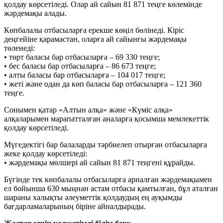
қолдау көрсетіледі. Олар ай сайын 81 871 теңге көлемінде
жәрдемақы алады.
Көпбалалы отбасыларға ерекше көңіл бөлінеді. Кіріс
деңгейіне қарамастан, оларға ай сайынғы жәрдемақы
төленеді:
• төрт баласы бар отбасыларға – 69 330 теңге;
• бес баласы бар отбасыларға – 86 673 теңге;
• алты баласы бар отбасыларға – 104 017 теңге;
• жеті және одан да көп баласы бар отбасыларға – 121 360
теңге.
Сонымен қатар «Алтын алқа» және «Күміс алқа»
алқаларымен марапатталған аналарға қосымша мемлекеттік
қолдау көрсетіледі.
Мүгедектігі бар балаларды тәрбиелеп отырған отбасыларға
жеке қолдау көрсетіледі:
• жәрдемақы мөлшері ай сайын 81 871 теңгені құрайды.
Бүгінде тек көпбалалы отбасыларға арналған жәрдемақымен
ел бойынша 630 мыңнан астам отбасы қамтылған, бұл аталған
шараны халықты әлеуметтік қолдаудың ең ауқымды
бағдарламаларының біріне айналдырады.