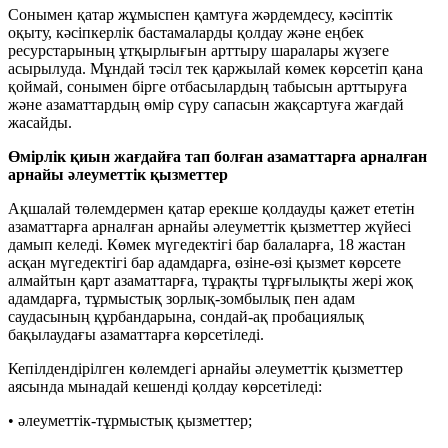
Сонымен қатар жұмыспен қамтуға жәрдемдесу, кәсіптік
оқыту, кәсіпкерлік бастамаларды қолдау және еңбек
ресурстарының ұтқырлығын арттыру шаралары жүзеге
асырылуда. Мұндай тәсіл тек қаржылай көмек көрсетіп қана
қоймай, сонымен бірге отбасылардың табысын арттыруға
және азаматтардың өмір сүру сапасын жақсартуға жағдай
жасайды.
Өмірлік қиын жағдайға тап болған азаматтарға арналған
арнайы әлеуметтік қызметтер
Ақшалай төлемдермен қатар ерекше қолдауды қажет ететін
азаматтарға арналған арнайы әлеуметтік қызметтер жүйесі
дамып келеді. Көмек мүгедектігі бар балаларға, 18 жастан
асқан мүгедектігі бар адамдарға, өзіне-өзі қызмет көрсете
алмайтын қарт азаматтарға, тұрақты тұрғылықты жері жоқ
адамдарға, тұрмыстық зорлық-зомбылық пен адам
саудасының құрбандарына, сондай-ақ пробациялық
бақылаудағы азаматтарға көрсетіледі.
Кепілдендірілген көлемдегі арнайы әлеуметтік қызметтер
аясында мынадай кешенді қолдау көрсетіледі:
• әлеуметтік-тұрмыстық қызметтер;