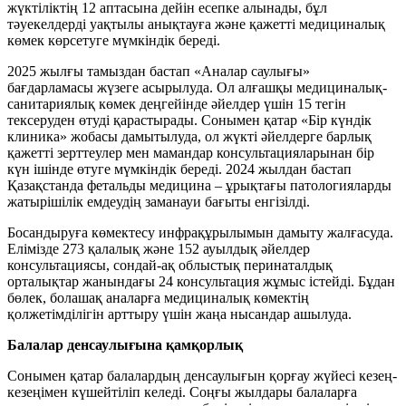
жүктіліктің 12 аптасына дейін есепке алынады, бұл
тәуекелдерді уақтылы анықтауға және қажетті медициналық
көмек көрсетуге мүмкіндік береді.
2025 жылғы тамыздан бастап «Аналар саулығы»
бағдарламасы жүзеге асырылуда. Ол алғашқы медициналық-
санитариялық көмек деңгейінде әйелдер үшін 15 тегін
тексеруден өтуді қарастырады. Сонымен қатар «Бір күндік
клиника» жобасы дамытылуда, ол жүкті әйелдерге барлық
қажетті зерттеулер мен мамандар консультацияларынан бір
күн ішінде өтуге мүмкіндік береді. 2024 жылдан бастап
Қазақстанда фетальды медицина – ұрықтағы патологияларды
жатырішілік емдеудің заманауи бағыты енгізілді.
Босандыруға көмектесу инфрақұрылымын дамыту жалғасуда.
Елімізде 273 қалалық және 152 ауылдық әйелдер
консультациясы, сондай-ақ облыстық перинаталдық
орталықтар жанындағы 24 консультация жұмыс істейді. Бұдан
бөлек, болашақ аналарға медициналық көмектің
қолжетімділігін арттыру үшін жаңа нысандар ашылуда.
Балалар денсаулығына қамқорлық
Сонымен қатар балалардың денсаулығын қорғау жүйесі кезең-
кезеңімен күшейтіліп келеді. Соңғы жылдары балаларға