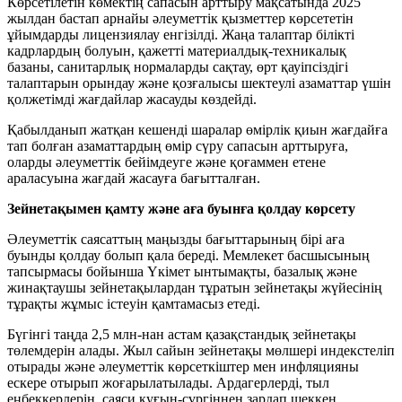
Көрсетілетін көмектің сапасын арттыру мақсатында 2025
жылдан бастап арнайы әлеуметтік қызметтер көрсететін
ұйымдарды лицензиялау енгізілді. Жаңа талаптар білікті
кадрлардың болуын, қажетті материалдық-техникалық
базаны, санитарлық нормаларды сақтау, өрт қауіпсіздігі
талаптарын орындау және қозғалысы шектеулі азаматтар үшін
қолжетімді жағдайлар жасауды көздейді.
Қабылданып жатқан кешенді шаралар өмірлік қиын жағдайға
тап болған азаматтардың өмір сүру сапасын арттыруға,
оларды әлеуметтік бейімдеуге және қоғаммен етене
араласуына жағдай жасауға бағытталған.
Зейнетақымен қамту және аға буынға қолдау көрсету
Әлеуметтік саясаттың маңызды бағыттарының бірі аға
буынды қолдау болып қала береді. Мемлекет басшысының
тапсырмасы бойынша Үкімет ынтымақты, базалық және
жинақтаушы зейнетақылардан тұратын зейнетақы жүйесінің
тұрақты жұмыс істеуін қамтамасыз етеді.
Бүгінгі таңда 2,5 млн-нан астам қазақстандық зейнетақы
төлемдерін алады. Жыл сайын зейнетақы мөлшері индекстеліп
отырады және әлеуметтік көрсеткіштер мен инфляцияны
ескере отырып жоғарылатылады. Ардагерлерді, тыл
еңбеккерлерін, саяси қуғын-сүргіннен зардап шеккен