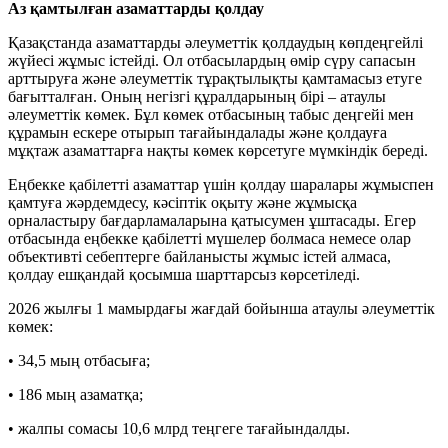
Аз қамтылған азаматтарды қолдау
Қазақстанда азаматтарды әлеуметтік қолдаудың көпдеңгейлі
жүйесі жұмыс істейді. Ол отбасылардың өмір сүру сапасын
арттыруға және әлеуметтік тұрақтылықты қамтамасыз етуге
бағытталған. Оның негізгі құралдарының бірі – атаулы
әлеуметтік көмек. Бұл көмек отбасының табыс деңгейі мен
құрамын ескере отырып тағайындалады және қолдауға
мұқтаж азаматтарға нақты көмек көрсетуге мүмкіндік береді.
Еңбекке қабілетті азаматтар үшін қолдау шаралары жұмыспен
қамтуға жәрдемдесу, кәсіптік оқыту және жұмысқа
орналастыру бағдарламаларына қатысумен ұштасады. Егер
отбасында еңбекке қабілетті мүшелер болмаса немесе олар
объективті себептерге байланысты жұмыс істей алмаса,
қолдау ешқандай қосымша шарттарсыз көрсетіледі.
2026 жылғы 1 мамырдағы жағдай бойынша атаулы әлеуметтік
көмек:
• 34,5 мың отбасыға;
• 186 мың азаматқа;
• жалпы сомасы 10,6 млрд теңгеге тағайындалды.