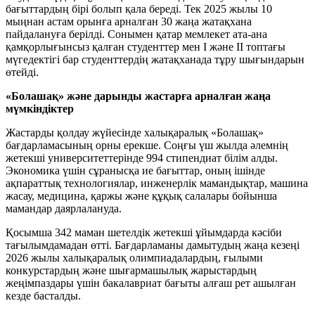
бағыттардың бірі болып қала береді. Тек 2025 жылы 10
мыңнан астам орынға арналған 30 жаңа жатақхана
пайдалануға берілді. Сонымен қатар мемлекет ата-ана
қамқорлығынсыз қалған студенттер мен I және II топтағы
мүгедектігі бар студенттердің жатақханада тұру шығындарын
өтейді.
«Болашақ» және дарынды жастарға арналған жаңа
мүмкіндіктер
Жастарды қолдау жүйесінде халықаралық «Болашақ»
бағдарламасының орны ерекше. Соңғы үш жылда әлемнің
жетекші университеттерінде 994 стипендиат білім алды.
Экономика үшін сұранысқа ие бағыттар, оның ішінде
ақпараттық технологиялар, инженерлік мамандықтар, машина
жасау, медицина, қаржы және құқық салалары бойынша
мамандар даярлалануда.
Қосымша 342 маман шетелдік жетекші ұйымдарда кәсіби
тағылымдамадан өтті. Бағдарламаны дамытудың жаңа кезеңі
2026 жылы халықаралық олимпиадалардың, ғылыми
конкурстардың және шығармашылық жарыстардың
жеңімпаздары үшін бакалавриат бағыты алғаш рет ашылған
кезде басталды.