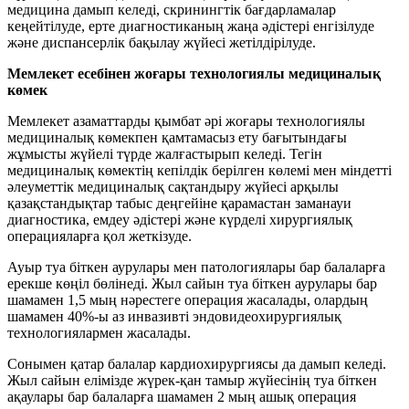
медицина дамып келеді, скринингтік бағдарламалар
кеңейтілуде, ерте диагностиканың жаңа әдістері енгізілуде
және диспансерлік бақылау жүйесі жетілдірілуде.
Мемлекет есебінен жоғары технологиялы медициналық
көмек
Мемлекет азаматтарды қымбат әрі жоғары технологиялы
медициналық көмекпен қамтамасыз ету бағытындағы
жұмысты жүйелі түрде жалғастырып келеді. Тегін
медициналық көмектің кепілдік берілген көлемі мен міндетті
әлеуметтік медициналық сақтандыру жүйесі арқылы
қазақстандықтар табыс деңгейіне қарамастан заманауи
диагностика, емдеу әдістері және күрделі хирургиялық
операцияларға қол жеткізуде.
Ауыр туа біткен аурулары мен патологиялары бар балаларға
ерекше көңіл бөлінеді. Жыл сайын туа біткен аурулары бар
шамамен 1,5 мың нәрестеге операция жасалады, олардың
шамамен 40%-ы аз инвазивті эндовидеохирургиялық
технологиялармен жасалады.
Сонымен қатар балалар кардиохирургиясы да дамып келеді.
Жыл сайын елімізде жүрек-қан тамыр жүйесінің туа біткен
ақаулары бар балаларға шамамен 2 мың ашық операция