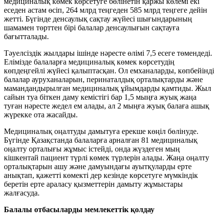
медициналық көмек көрсетуге бөлінетін қаржы көлемі екі
еседен астам өсіп, 264 млрд теңгеден 585 млрд теңгеге дейін
жетті. Бүгінде денсаулық сақтау жүйесі шығындарының
шамамен төрттен бірі балалар денсаулығын сақтауға
бағытталады.
Тәуелсіздік жылдары ішінде нәресте өлімі 7,5 есеге төмендеді.
Елімізде балаларға медициналық көмек көрсетудің
көпдеңгейлі жүйесі қалыптасқан. Ол емханаларды, көпбейінді
балалар ауруханаларын, перинаталдық орталықтарды және
мамандандырылған медициналық ұйымдарды қамтиды. Жыл
сайын туа біткен даму кемістігі бар 1,5 мыңға жуық жаңа
туған нәресте жедел ем алады, ал 2 мыңға жуық балаға ашық
жүрекке ота жасайды.
Медициналық оңалтуды дамытуға ерекше көңіл бөлінуде.
Бүгінде Қазақстанда балаларға арналған 81 медициналық
оңалту орталығы жұмыс істейді, онда жүздеген мың
кішкентай пациент түрлі көмек түрлерін алады. Жаңа оңалту
орталықтарын ашу және дамуындағы ауытқуларды ерте
анықтап, қажетті көмекті дер кезінде көрсетуге мүмкіндік
беретін ерте араласу қызметтерін дамыту жұмыстары
жалғасуда.
Балалы отбасыларды мемлекеттік қолдау