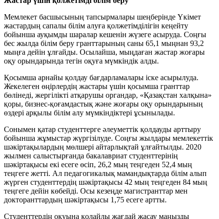
Жастар үшін қолжетімді білім беру
Мемлекет басшысының тапсырмалары шеңберінде Үкімет
жастардың сапалы білім алуға қолжетімділігін кеңейту
бойынша ауқымды шаралар кешенін жүзеге асыруда. Соңғы
бес жылда білім беру гранттарының саны 65,1 мыңнан 93,2
мыңға дейін ұлғайды. Осылайша, мыңдаған жастар жоғары
оқу орындарында тегін оқуға мүмкіндік алды.
Қосымша арнайы қолдау бағдарламалары іске асырылуда.
Жекелеген өңірлердің жастары үшін қосымша гранттар
бөлінеді, жергілікті атқарушы органдар, «Қазақстан халқына»
қоры, бизнес-қоғамдастық және жоғары оқу орындарының
өздері арқылы білім алу мүмкіндіктері ұсынылады.
Сонымен қатар студенттерге әлеуметтік қолдауды арттыру
бойынша жұмыстар жүргізілуде. Соңғы жылдары мемлекеттік
шәкіртақылардың мөлшері айтарлықтай ұлғайтылды. 2020
жылмен салыстырғанда бакалавриат студенттерінің
шәкіртақысы екі есеге өсіп, 26,2 мың теңгеден 52,4 мың
теңгеге жетті. Ал педагогикалық мамандықтарда білім алып
жүрген студенттердің шәкіртақысы 42 мың теңгеден 84 мың
теңгеге дейін көбейді. Осы кезеңде магистранттар мен
докторанттардың шәкіртақысы 1,75 есеге артты.
Студенттердің оқуына қолайлы жағдай жасау маңызды