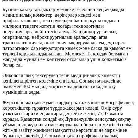
Бүгінде қазақстандықтар мемлекет есебінен кең ауқымды
медициналық көмектер: дәрігерлер кеңесі мен
профилактикалық тексерулерден бастап, құны ондаған
миллион теңгеге жететін жоғары технологиялы
операцияларға дейін тегін алуда. Кардиохирургиялық
операциялар, нейрохирургиялық араласулар, ағза
трансплантациясы, онкологиялық ауруларды емдеу, сирек
патологиясы бар науқастарға көмек және басқа да қымбат ем
түрлері қаржыландырылады. Мемлекеттік қолдау болмаған
жағдайда мұндай ем көптеген отбасылар үшін қолжетімсіз
болар еді.
Онкологиялық тексерулер тегін медициналық көмектің
кепілдендірілген көлеміне енгізілді. Соның нәтижесінде
шамамен 300 мың адам қосымша диагностикадан өту
мүмкіндігін алды.
Жүргізіліп жатқан жұмыстардың нәтижесінде демографиялық
көрсеткіштер тұрақты түрде жақсарып келеді. Өмір сүру
ұзақтығы тарихи ең жоғары деңгейге жетіп, 75,97 жасты
құрады. Қазақстан сондай-ақ Дүниежүзілік денсаулық сақтау
ұйымының жұқпалы емес аурулардан болатын мезгілсіз өлім-
жітімді азайту жөніндегі мақсатты көрсеткішіне мерзімінен
бұрын қол жеткізді. Сонымен қатар профилактикалық