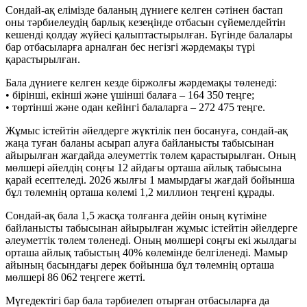
Сондай-ақ елімізде баланың дүниеге келген сәтінен бастап
оны тәрбиелеудің барлық кезеңінде отбасын сүйемелдейтін
кешенді қолдау жүйесі қалыптастырылған. Бүгінде балалары
бар отбасыларға арналған бес негізгі жәрдемақы түрі
қарастырылған.
Бала дүниеге келген кезде біржолғы жәрдемақы төленеді:
• бірінші, екінші және үшінші балаға – 164 350 теңге;
• төртінші және одан кейінгі балаларға – 272 475 теңге.
Жұмыс істейтін әйелдерге жүктілік пен босануға, сондай-ақ
жаңа туған баланы асырап алуға байланысты табысынан
айырылған жағдайда әлеуметтік төлем қарастырылған. Оның
мөлшері әйелдің соңғы 12 айдағы орташа айлық табысына
қарай есептеледі. 2026 жылғы 1 мамырдағы жағдай бойынша
бұл төлемнің орташа көлемі 1,2 миллион теңгені құрады.
Сондай-ақ бала 1,5 жасқа толғанға дейін оның күтіміне
байланысты табысынан айырылған жұмыс істейтін әйелдерге
әлеуметтік төлем төленеді. Оның мөлшері соңғы екі жылдағы
орташа айлық табыстың 40% көлемінде белгіленеді. Мамыр
айының басындағы дерек бойынша бұл төлемнің орташа
мөлшері 86 062 теңгеге жетті.
Мүгедектігі бар бала тәрбиелеп отырған отбасыларға да