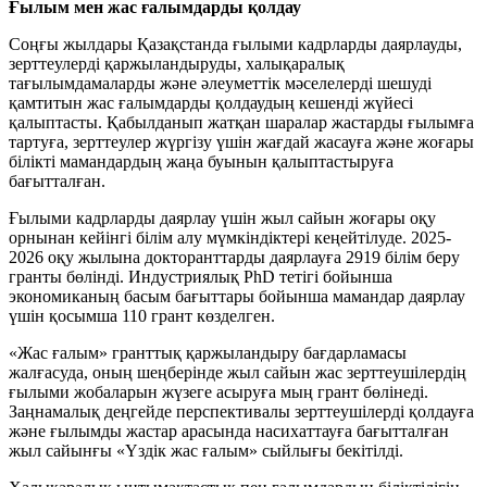
Ғылым мен жас ғалымдарды қолдау
Соңғы жылдары Қазақстанда ғылыми кадрларды даярлауды,
зерттеулерді қаржыландыруды, халықаралық
тағылымдамаларды және әлеуметтік мәселелерді шешуді
қамтитын жас ғалымдарды қолдаудың кешенді жүйесі
қалыптасты. Қабылданып жатқан шаралар жастарды ғылымға
тартуға, зерттеулер жүргізу үшін жағдай жасауға және жоғары
білікті мамандардың жаңа буынын қалыптастыруға
бағытталған.
Ғылыми кадрларды даярлау үшін жыл сайын жоғары оқу
орнынан кейінгі білім алу мүмкіндіктері кеңейтілуде. 2025-
2026 оқу жылына докторанттарды даярлауға 2919 білім беру
гранты бөлінді. Индустриялық PhD тетігі бойынша
экономиканың басым бағыттары бойынша мамандар даярлау
үшін қосымша 110 грант көзделген.
«Жас ғалым» гранттық қаржыландыру бағдарламасы
жалғасуда, оның шеңберінде жыл сайын жас зерттеушілердің
ғылыми жобаларын жүзеге асыруға мың грант бөлінеді.
Заңнамалық деңгейде перспективалы зерттеушілерді қолдауға
және ғылымды жастар арасында насихаттауға бағытталған
жыл сайынғы «Үздік жас ғалым» сыйлығы бекітілді.