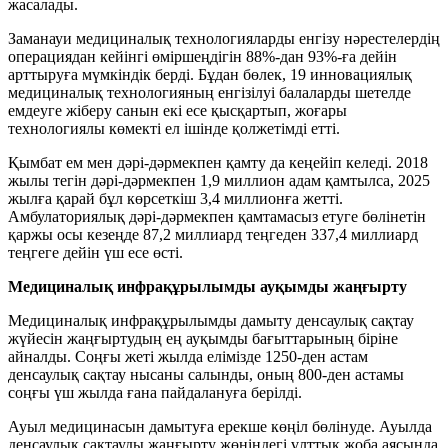
жасалады.
Заманауи медициналық технологияларды енгізу нәрестелердің
операциядан кейінгі өміршеңдігін 88%-дан 93%-ға дейін
арттыруға мүмкіндік берді. Бұдан бөлек, 19 инновациялық
медициналық технологияның енгізілуі балаларды шетелде
емдеуге жіберу санын екі есе қысқартып, жоғары
технологиялы көмекті ел ішінде қолжетімді етті.
Қымбат ем мен дәрі-дәрмекпен қамту да кеңейіп келеді. 2018
жылы тегін дәрі-дәрмекпен 1,9 миллион адам қамтылса, 2025
жылға қарай бұл көрсеткіш 3,4 миллионға жетті.
Амбулаториялық дәрі-дәрмекпен қамтамасыз етуге бөлінетін
қаржы осы кезеңде 87,2 миллиард теңгеден 337,4 миллиард
теңгеге дейін үш есе өсті.
Медициналық инфрақұрылымды ауқымды жаңғырту
Медициналық инфрақұрылымды дамыту денсаулық сақтау
жүйесін жаңғыртудың ең ауқымды бағыттарының біріне
айналды. Соңғы жеті жылда елімізде 1250-ден астам
денсаулық сақтау нысаны салынды, оның 800-ден астамы
соңғы үш жылда ғана пайдалануға берілді.
Ауыл медицинасын дамытуға ерекше көңіл бөлінуде. Ауылда
денсаулық сақтауды жаңғырту жөніндегі ұлттық жоба аясында