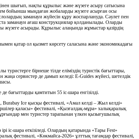
еңінен шығып, нақты құрылыс және жүзеге асыру сатысына
әлем бойынша мыңдаған жобаларды жүзеге асырған осы
еслолардың заманауи жүйесін құру жоспарлануда. Сәулет пен
ста заманауи ағаш конструкциялар қолданылады. Оларды
ясы жүзеге асырады. Құрылыс алаңында жұмыстар қазірдің
онымен қатар ол қызмет көрсету саласына және экономикадағы
 туристерге бірнеше тілде еліміздің туристік бағыттары,
жаңа сервистер де дамып келеді: E-Guides жүйесі, шетелдік
шасы.
де бағыттарды қамтитын 55 іс-шара енгізілді.
, Burabay Ice қысқы фестивалі, «Амал келді – Жыл келді»
нершілер қаласы» фестивалі, «Қызғалдақ-мұра» халықаралық
р тұрғындар мен туристер тарапынан үлкен қызығушылық
ірі іс-шара өткізіледі. Олардың қатарында «Тары Fest»
қаралық фестивалі, «Көкмайса-2026» ұлттық тағамдар фестивалі,