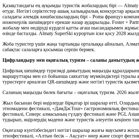
Қазақстандағы ең ауқымды туристік жобалардың бірі — Almaty
өтуде. Негізгі серіктестер ашық халықаралық конкурстар арқ
саладағы әлемдік көшбасшылардың бірі – Poma француз компани
инженерлік шешімдерге ерекше назар аударылады. Foster + P
жобалау мен өндіруді күрделі қатты ағаш нысандарымен жұмыс 
өзінде басталды. Almaty SuperSki курортын іске қосу 2028 жы
Жоба туристер үшін жаңа тартымды орталыққа айналып, Алматы 
сабақтас салаларға қосымша серпін бермек.
Цифрландыру мен оқиғалық туризм – саланы дамытудың ж
Цифрлық шешімдер туризмді дамытудың маңызды құралдарының бі
маршруттары мен ел бойынша саяхаттау мүмкіндіктері туралы а
туристерге арналған QR-шешімдер және негізгі туристік қызмет
Саланың маңызды бөлек бағыты – оқиғалық туризм. 2026 жылғы к
Жыл басынан бері өңірлерде бірқатар ірі шаралар өтті. Оларды
этномәдени фестивалі, «ДәмДәсTour» гастрономиялық фестивалі
фестивалі, Сиверс алмасының гүлдеу фестивалі және PGL Asta
тудырып, өңірлердің мәдени және туристік әлеуетін кеңінен тан
Оқиғалар күнтізбесіндегі негізгі шаралар жазғы маусымға жоспа
этнофестивалі, «Алтын бесік – Ақсуат» өнер және спорт фестива