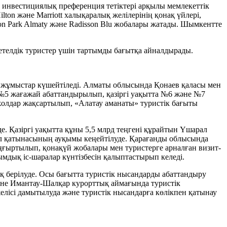
не инвестициялық преференция тетіктері арқылы мемлекеттік
on және Marriott халықаралық желілерінің қонақ үйлері,
lton Park Almaty және Radisson Blu жобалары жатады. Шымкентте
шетелдік туристер үшін тартымды бағытқа айналдырады.
 жұмыстар күшейтіледі. Алматы облысында Қонаев қаласы мен
№5 жағажай абаттандырылып, қазіргі уақытта №6 және №7
олдар жақсартылып, «Алатау аманаты» туристік бағыты
е. Қазіргі уақытта құны 5,5 млрд теңгені құрайтын Үшарал
ол қатынасының ауқымы кеңейтілуде. Қарағанды облысында
ғыртылып, қонақүй жобалары мен туристерге арналған визит-
ымдық іс-шаралар күнтізбесін қалыптастырып келеді.
 берілуде. Осы бағытта туристік нысандарды абаттандыру
әне Имантау-Шалқар курорттық аймағында туристік
лісі дамытылуда және туристік нысандарға көлікпен қатынау