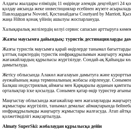
Алдағы жылдары еліміздің 11 өңірінде әлемдік деңгейдегі 24 
қолдау аясында жеке инвестициялар есебінен жүзеге асырылады
Павлодардағы Novotel, Қостанайдағы Courtyard by Marriott, Қы
жаңа Hilton қонақ үйінің ашылуы жоспарлануда.
Халықаралық желілердің келуі сервис сапасын арттыруға көмек
Жазғы маусымға дайындық: туристік дестинацияларды да
Жазғы туристік маусымға қарай өңірлерде танымал бағыттар
ұлттық парктердің туристік инфрақұрылымын жаңғырту жұмыст
жағажайлардың құрылысы жүргізілуде. Сондай-ақ Қайыңды көл
дамытылуда.
Жетісу облысында Алакөл жағалауын дамытуға және курорттық а
әуежайының жаңа терминалының жобасы әзірленуде. Сонымен 
Балқаш индустриялық аймағы мен Қарқаралы ауданын қамтитын
орталықтар іске қосылуда. Сонымен қатар өңір туристер ағыны
Маңғыстау облысында жағажайлар мен жағалауларды жаңғыртуға
жұмыстары жүргізіліп, танымал демалыс аймақтарында бейнеб
инфрақұрылымды жаңғырту жұмыстары жалғасуда. Атап айтқанд
қолжетімділігі жақсартылуда.
Almaty SuperSki: жобалаудан құрылысқа дейін