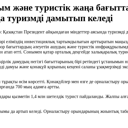
м және туристік жаңа бағытта
а туризмді дамытып келеді
н әрі еліміздің инвестициялық тартымдылығын арттыратын маңыз
 зор бағыттардың әлеуетін ашудың және туристік инфрақұрылымд
атап өтті. Сонымен қатар орталық деңгейде халықаралық турис
өңірлік дамудың негізгі бағыттарының бірі ретіндегі ұстанымын
ді дамуы және қонақүй қорының кеңеюі саланы ұзақмерзімді эко
тұрақты өсім көрсетті. Қонақүйлер мен өзге де орналастыру ор
рғанда 700 мың адамға артты.
ары қызметін 1,4 млн шетелдік турист пайдаланды. Жалпы алғанд
рымы да артып келеді. Орналастыру орындарының жиынтық табыс