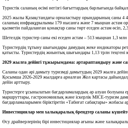
Туристік саланың өсімі негізгі бағыттардың барлығында байқ
2025 жылы Қазақстандағы орналастыру орындарының саны 4 4
саланың инфрақұрылымы 179 нысанға және 7 мыңнан астам оры
қызметін пайдаланған қонақтар саны төрт еседен астам өсіп, 2,3
Шетелдік туристер саны екі еседен астам – 513 мыңнан 1,3 млн 
Туристердің тұтыну шығындары дамудың жеке индикаторы реті
қатысты. Туристердің жиынтық шығындары 1,13 трлн теңгені құ
2029 жылға дейінгі тұжырымдама: әртараптандыру және с
Саланы одан әрі дамыту туризмді дамытудың 2029 жылға дейін
Қосымша 2026-2029 жылдарға арналған Жол картасы дайындалды,
дейін арттыру.
Туристерге ұсынылатын бағдарламалардың әр алуан болуына ерек
маршруттары, гастрономиялық және іскерлік MICE-туризм дамыт
бағдарламаларымен біріктіретін «Табиғат сабақтары» жобасы 
Инвестициялар мен халықаралық брендтер саланы күшейт
Өсу драйверлерінің бірі инвестициялар ағыны және халықарал