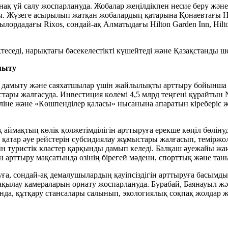
қонақ үй салу жоспарлануда. Жобалар жеңілдікпен несие беру жә
. Жүзеге асырылып жатқан жобалардың қатарына Қонаевтағы Hilt
зылордадағы Rixos, сондай-ақ Алматыдағы Hilton Garden Inn, Hi
теседі, нарықтағы бәсекелестікті күшейтеді және Қазақстанды 
мыту
ды дамыту және саяхатшылар үшін жайлылықты арттыру бойынша
ары жалғасуда. Инвестиция көлемі 4,5 млрд теңгені құрайтын 
іне және «Көшпенділер қаласы» нысанына апаратын кіреберіс ж
ймақтың көлік қолжетімділігін арттыруға ерекше көңіл бөлінуд
қатар әуе рейстерін субсидиялау жұмыстары жалғасып, темірж
 туристік кластер қарқынды дамып келеді. Балқаш әуежайы жаң
н арттыру мақсатында өзінің бірегей мәдени, спорттық және тан
, сондай-ақ демалушылардың қауіпсіздігін арттыруға басымдық
ақылау камераларын орнату жоспарлануда. Бурабай, Баянауыл ж
а, құтқару стансалары салынып, экологиялық соқпақ жолдар же