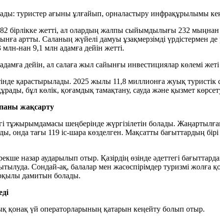
алады: туристер ағыны ұлғайып, орналастыру инфрақұрылымы кеңе
82 бірлікке жетті, ал олардың жалпы сыйымдылығы 232 мыңнан
нға артты. Саланың жүйелі дамуы ұзақмерзімді үрдістермен де
 млн-нан 9,1 млн адамға дейін жетті.
адамға дейін, ал салаға жыл сайынғы инвестициялар көлемі жеті 
нде қарастырылады. 2025 жылы 11,8 миллионға жуық туристік с
рады, бұл көлік, қоғамдық тамақтану, сауда және қызмет көрсет
апаны жақсарту
гі тұжырымдамасы шеңберінде жүргізілетін болады. Жаңартылған
 онда тағы 119 іс-шара көзделген. Мақсатты бағыттардың бірі 
ше назар аударылып отыр. Қазірдің өзінде әдеттегі бағыттардан 
ылуда. Сондай-ақ, балалар мен жасөспірімдер туризмі жолға қой
арқылы дамитын болады.
еді
ық қонақ үй операторларының қатарын кеңейту болып отыр.