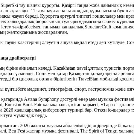
 SuperSki тау-шаңғы курорты. Қазіргі таңда жоба дайындық кез
ылы анықталады. 11 заманауи аспалы жолдың құрылысына бүкіл 
ясы жауап береді. Курортта әртүрлі типтегі гондолалар мен кр
artners халықаралық бюросының тұжырымдамасына сәйкес құрылы
істеу тәжірибесімен танымал канадалық StructureCraft компани
лдың желтоқсанына жоспарланған.
таулы кластерінің әлеуетін ашуға ықпал етеді деп күтілуде. С
аңа драйверлері
ріне айналып келеді. Kazakhstan.travel ұлттық туристік порталы
қпарат ұсынады. Сонымен қатар Қазақстан қонақтарына арналған 
терді бір цифрлық ортаға біріктіретін TravelStan мобильді қосым
үнтізбеге мәдениет, этнография, спорт, гастрономия және өзге 
ң қатарында Astana Symphony дәстүрлі өнер мен музыка фестивалі
, Eurasian Book Fair халықаралық кітап көрмесі, «Тараз – қолө
na 2026 халықаралық киберспорт турнирі бар. Өткен іс-шарала
ытуға мүмкіндік берді.
рланған. 2026 жылғы маусым айда еліміздің өңірлерінде бірқатар 
лі, Beu Fest жастар музыка фестивалі, The Spirit of Tengri халы