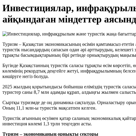
Инвестициялар, инфрақұрылы
айқындаған міндеттер аясынд
Туризм – Қазақстан экономикасының өсімін қамтамасыз ететі
туристік нысандардың сапасын одан әрі арттырудың, келешегі
тұрақты басымдықтарының бірі ретінде орнықтырудың маңызын 
Бүгінде Қазақстанның туристік саласы тұрақты өсім көрсетіп, 
көлемінің рекордтық деңгейге жетуі, инфрақұрылымның белсен
көшіруге негіз болуда.
2025 жылдың қорытындысы бойынша еліміздің туристік саласы 
туристер саны 8,7 млн адамды құрап, алдыңғы жылмен салысты
Сыртқы туризмде де оң динамика сақталуда. Орналастыру орынд
Оның 11,1 млн-ы туристік мақсатпен келген.
Туристік ағынның өсуімен қатар саланың экономикалық қайта
инвестиция көлемі 1,3 трлн теңгеден асты.
Туризм – экономиканың орнықты секторы