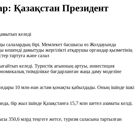
р: Қазақстан Президент
ды салалардың бірі. Мемлекет басшысы өз Жолдауында
ы кешенді дамытуды жергілікті атқарушы органдар қызметінің
тер тартуға және салал
 нығайтып келеді. Туристік ағынның артуы, инвестиция
номикалық тиімділікке бағдарланған жаңа даму моделіне
ындары 10 млн-нан астам қонақты қабылдады. Оның ішінде ішкі
а, бір жыл ішінде Қазақстанға 15,7 млн шетел азаматы келді.
ы 350,6 млрд теңгеге жетсе, туризм саласына тартылған