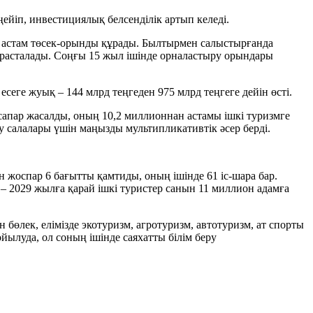
йіп, инвестициялық белсенділік артып келеді.
 астам төсек-орынды құрады. Былтырмен салыстырғанда
 расталады. Соңғы 15 жыл ішінде орналастыру орындары
есеге жуық – 144 млрд теңгеден 975 млрд теңгеге дейін өсті.
апар жасалды, оның 10,2 миллионнан астамы ішкі туризмге
у салалары үшін маңызды мультипликативтік әсер берді.
 жоспар 6 бағытты қамтиды, оның ішінде 61 іс-шара бар.
– 2029 жылға қарай ішкі туристер санын 11 миллион адамға
бөлек, елімізде экотуризм, агротуризм, автотуризм, ат спорты
ылуда, ол соның ішінде саяхатты білім беру