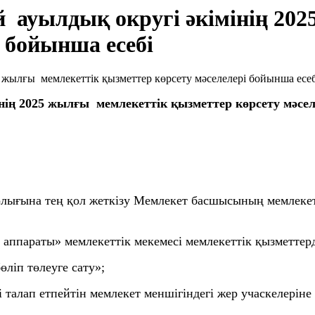
 ауылдық округі әкімінің 20
 бойынша есебі
ің 2025 жылғы мемлекеттік қызметтер көрсету мәсел
лығына тең қол жеткізу Мемлекет басшысының мемлекетт
аппараты» мемлекеттік мекемесі мемлекеттік қызметтерді
ліп төлеуге сату»;
 талап етпейтін мемлекет меншігіндегі жер учаскелеріне