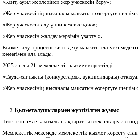
«Кент, ауыл жерлерінен жер учаскесін беру»;
«Жер учаскесінің нысаналы мақсатын өзгертуге шешім 
«Жер учаскесін алу үшін кезекке қою»;
«Жер учаскесін жалдау мерзімін ұзарту ».
Қызмет алу процесін жеңілдету мақсатында мекемеде өз
көмегімен ала алады.
2025 жылы 21 мемлекеттік қызмет көрсетілді:
«Сауда-саттықты (конкурстарды, аукциондарды) өткізуд
«Жер учаскесінің нысаналы мақсатын өзгертуге шешім б
Қызметалушылармен жүргізілген жұмыс
Тиісті бөлімде қамтылған ақпаратты өзектендіру жөнінде
Мемлекеттік мекемеде мемлекеттік қызмет көрсету стан