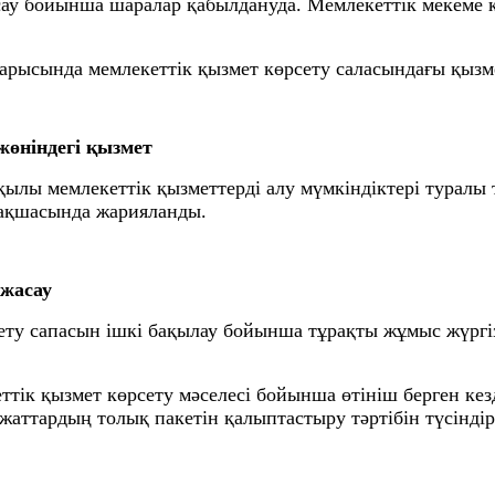
сау бойынша шаралар қабылдануда. Мемлекеттік мекеме 
ысында мемлекеттік қызмет көрсету саласындағы қызме
жөніндегі қызмет
лы мемлекеттік қызметтерді алу мүмкіндіктері туралы т
рақшасында жарияланды.
 жасау
сапасын ішкі бақылау бойынша тұрақты жұмыс жүргізіл
к қызмет көрсету мәселесі бойынша өтініш берген кезд
жаттардың толық пакетін қалыптастыру тәртібін түсіндір