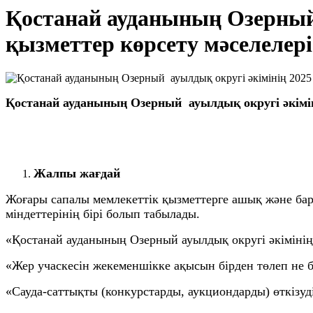
Қостанай ауданының Озерный
қызметтер көрсету мәселелері
Қостанай ауданының Озерный ауылдық округі әкімін
Жалпы жағдай
Жоғары сапалы мемлекеттік қызметтерге ашық және бар
міндеттерінің бірі болып табылады.
«Қостанай ауданының Озерный ауылдық округі әкімінің 
«Жер учаскесін жекеменшікке ақысын бірден төлеп не бө
«Сауда-саттықты (конкурстарды, аукциондарды) өткізуді