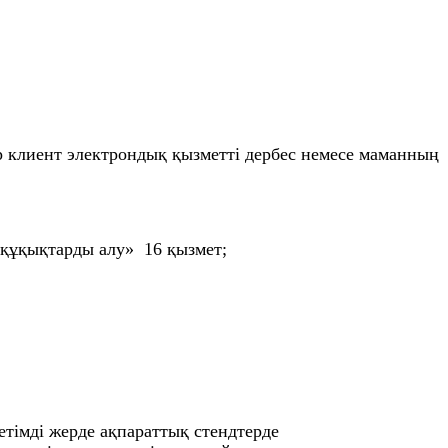
ір клиент электрондық қызметті дербес немесе маманның
е құқықтарды алу» 16 қызмет;
тімді жерде ақпараттық стендтерде