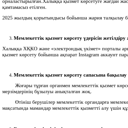
орналастырылған.Халыққа қызмет көрсетуге жағдай жа
қамтамасыз етілген.
2025 жылдың қорытындысы бойынша жария талқылау бар
Мемлекеттік қызмет көрсету үдерісін жетілдіру 
Халыққа ХҚКО және «электрондық үкімет» порталы арқы
қызмет көрсету бойынша ақпарат Instagram аккаунт па
Мемлекеттік қызмет көрсету сапасына бақылау
Жоғары тұрған органмен мемлекеттік қызмет көрсету 
мерзімдерінің бұзылуы анықталған жоқ.
Өтініш берушілер мемлекеттік органдарға мемлекетті
мақсатында мамандар мемлекеттік қызметті алу үшін құ