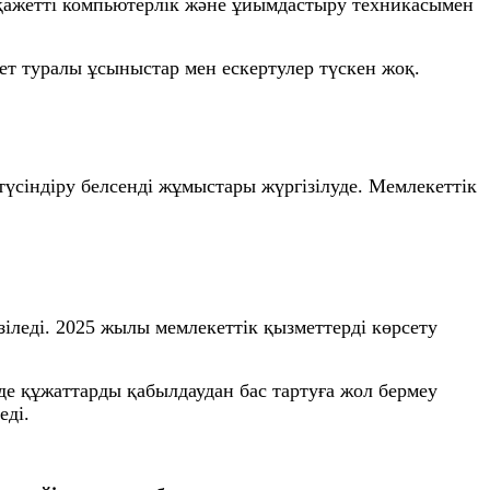
қажетті компьютерлік және ұйымдастыру техникасымен
т туралы ұсыныстар мен ескертулер түскен жоқ.
үсіндіру белсенді жұмыстары жүргізілуде. Мемлекеттік
еді. 2025 жылы мемлекеттік қызметтерді көрсету
е құжаттарды қабылдаудан бас тартуға жол бермеу
еді.