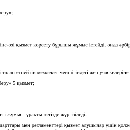
беру»;
іне-өзі қызмет көрсету бұрышы жұмыс істейді, онда әрб
і талап етпейтін мемлекет меншігіндегі жер учаскелерін
еру» 5 қызмет;
гі жұмыс тұрақты негізде жүргізіледі.
дарттары мен регламенттері қызмет алушылар үшін қолже