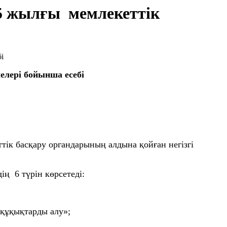
25 жылғы мемлекеттік
елері бойынша есебі
ік басқару органдарының алдына қойған негізгі
ң 6 түрін көрсетеді:
 құқықтарды алу»;