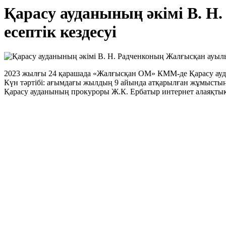
Қарасу ауданының әкімі В. 
есептік кездесуі
2023 жылғы 24 қарашада «Жалғысқан ОМ» КММ-де Қарасу ауда
Күн тәртібі: ағымдағы жылдың 9 айында атқарылған жұмысты
Қарасу ауданының прокуроры Ж.К. Ербатыр интернет алаяқтық м