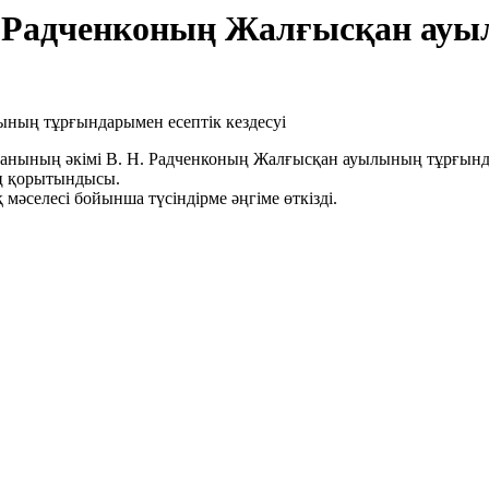
Н. Радченконың Жалғысқан а
нының әкімі В. Н. Радченконың Жалғысқан ауылының тұрғындар
ң қорытындысы.
әселесі бойынша түсіндірме әңгіме өткізді.