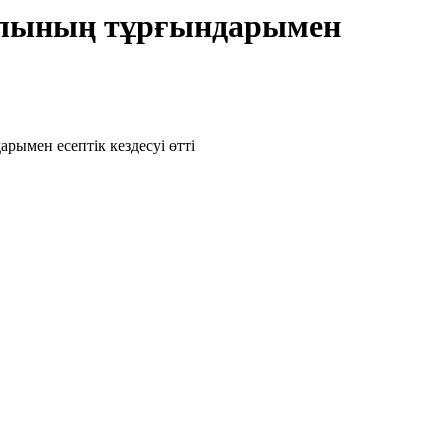
уылының тұрғындарымен
ымен есептік кездесуі өтті