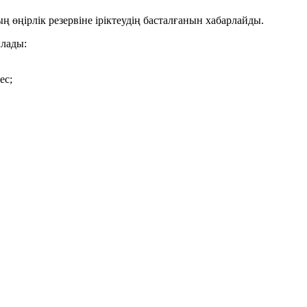
ңірлік резервіне іріктеудің басталғанын хабарлайды.
ылады:
ес;