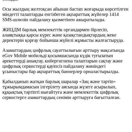
Осы жылдың желтоқсан айынан бастап жоғарыда көрсетілген
міндетті талаптарды енгізбеген ақпараттық жүйелер 1414
SMS-шлюзін пайдалану қызметінен ажыратылады.
ЖИЦДМ барлық мемлекеттік органдармен бірлесіп,
алаяқтыққа қарсы күрес және қазақстандықтардың жеке
деректерін қорғау бойынша жүйелі жұмысты жалғастыруда.
Азаматтардың цифрлық сауаттылығын арттыру мақсатында
eGov Mobile мобильді қосымшасында күдік туғызатын
әрекеттерді анықтау, кибергигиена талаптарын сақтау және
цифрлық сервистерді қауіпсіз пайдалану жөніндегі
ұсыныстары бар ақпараттық баннерлер орналастырылды.
Қабылданып жатқан барлық шаралар «Заң және тәртіп»
тұжырымдамасын ілгерілету аясында жүзеге асырылып,
құқықтық тәртіпті нығайтуға және мемлекеттік цифрлық
сервистерге азаматтардың сенімін арттыруға бағытталған.