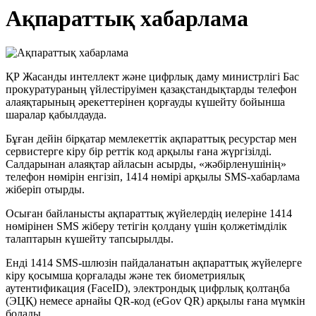
Ақпараттық хабарлама
ҚР Жасанды интеллект және цифрлық даму министрлігі Бас
прокуратураның үйлестіруімен қазақстандықтарды телефон
алаяқтарының әрекеттерінен қорғауды күшейту бойынша
шаралар қабылдауда.
Бұған дейін бірқатар мемлекеттік ақпараттық ресурстар мен
сервистерге кіру бір реттік код арқылы ғана жүргізілді.
Салдарынан алаяқтар айласын асырды, «жәбірленушінің»
телефон нөмірін енгізіп, 1414 нөмірі арқылы SMS-хабарлама
жіберіп отырды.
Осыған байланысты ақпараттық жүйелердің иелеріне 1414
нөмірінен SMS жіберу тетігін қолдану үшін қолжетімділік
талаптарын күшейту тапсырылды.
Енді 1414 SMS-шлюзін пайдаланатын ақпараттық жүйелерге
кіру қосымша қорғалады және тек биометриялық
аутентификация (FaceID), электрондық цифрлық қолтаңба
(ЭЦҚ) немесе арнайы QR-код (eGov QR) арқылы ғана мүмкін
болады.