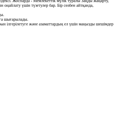
дексі. Жоспарда - Мемлекеттік мүлік туралы Заңды жаңарту,
оңайлату үшін түзетулер бар. Бір сөзбен айтқанда,
ды.
мға шығарылады.
арын ілгерілетуге және азаматтардың ел үшін маңызды шешімдер