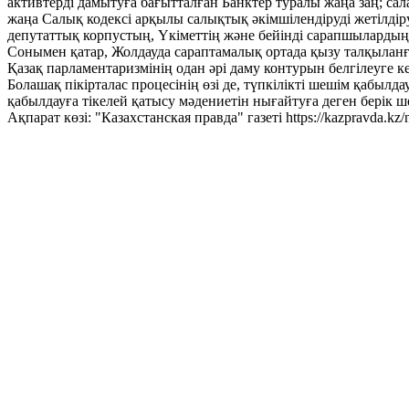
активтерді дамытуға бағытталған Банктер туралы жаңа заң; са
жаңа Салық кодексі арқылы салықтық әкімшілендіруді жетілдір
депутаттық корпустың, Үкіметтің және бейінді сарапшылардың 
Сонымен қатар, Жолдауда сараптамалық ортада қызу талқыланғ
Қазақ парламентаризмінің одан әрі даму контурын белгілеуге 
Болашақ пікірталас процесінің өзі де, түпкілікті шешім қабы
қабылдауға тікелей қатысу мәдениетін нығайтуға деген берік ш
Ақпарат көзі: "Казахстанская правда" газеті https://kazpravda.kz/n/