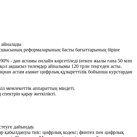
е айналады
басшысының реформаларының басты бағыттарының біріне
 90% - дан астамы онлайн көрсетіледі (өткен жылы ғана 50 млн
қол ақшасыз төлемдер айналымы 120 трлн теңгеден асты.
мыңнан астам азамат цифрлық құзыреттілік бойынша курстардан
іл мемлекеттік аппараттың міндеті.
пектрін қарау жеткілікті.
стеуге дайындау.
ар қабылдануы тиіс: цифрлық кодекс; финтех пен цифрлық