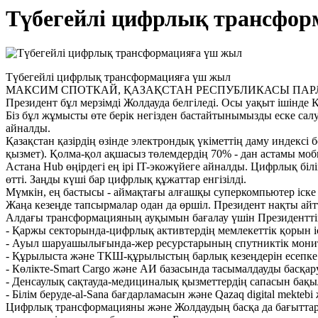
Түбегейлі цифрлық трансфо
Түбегейлі цифрлық трансформацияға үш жыл
МАКСИМ СПОТКАЙ, ҚАЗАҚСТАН РЕСПУБЛИКАСЫ ПА
Президент бұл мерзімді Жолдауда белгіледі. Осы уақыт ішінд
Біз бұл жұмысты өте берік негізден бастайтынымызды еске 
айналды.
Қазақстан қазірдің өзінде электрондық үкіметтің даму индексі
қызмет). Қолма-қол ақшасыз төлемдердің 70% - дан астамы мо
Астана Hub өңірдегі ең ірі IT-экожүйеге айналды. Цифрлық бі
өтті. Заңды күші бар цифрлық құжаттар енгізілді.
Мүмкін, ең бастысы - аймақтағы алғашқы суперкомпьютер іске
Жаңа кезеңде тапсырмалар одан да өршіл. Президент нақты айт
Алдағы трансформацияның ауқымын бағалау үшін Президенттің 
- Қаржы секторында-цифрлық активтердің мемлекеттік қорын іс
- Ауыл шаруашылығында-жер ресурстарының спутниктік монит
- Құрылыста және ТКШ-құрылыстың барлық кезеңдерін есепке 
- Көлікте-Smart Cargo және АИ базасында тасымалдауды басқару
- Денсаулық сақтауда-медициналық қызметтердің сапасын бақ
- Білім беруде-al-Sana бағдарламасын және Qazaq digital mekte
Цифрлық трансформацияны және Жолдаудың басқа да бағыттары