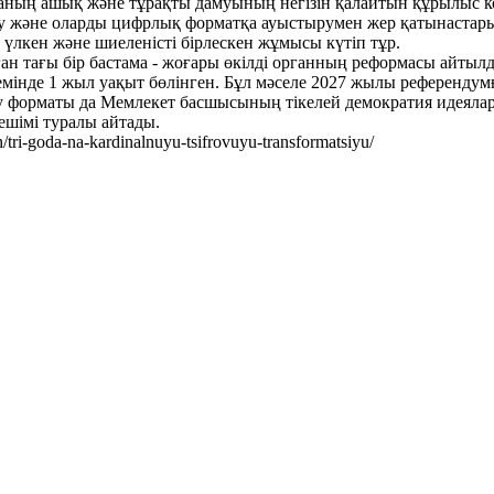
ланың ашық және тұрақты дамуының негізін қалайтын құрылыс ко
у және оларды цифрлық форматқа ауыстырумен жер қатынастарын 
үлкен және шиеленісті бірлескен жұмысы күтіп тұр.
ан тағы бір бастама - жоғары өкілді органның реформасы айтыл
кемінде 1 жыл уақыт бөлінген. Бұл мәселе 2027 жылы референду
лдау форматы да Мемлекет басшысының тікелей демократия идеял
ешімі туралы айтады.
tri-goda-na-kardinalnuyu-tsifrovuyu-transformatsiyu/