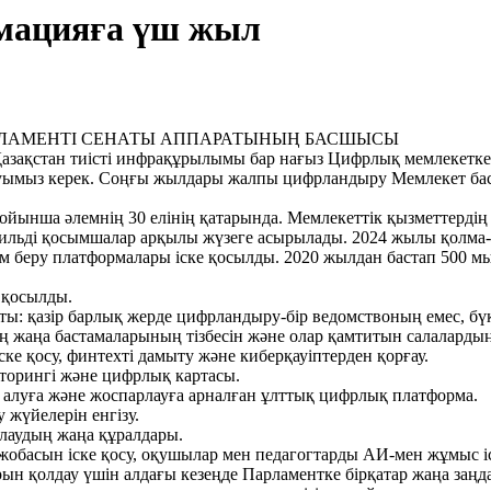
рмацияға үш жыл
РЛАМЕНТІ СЕНАТЫ АППАРАТЫНЫҢ БАСШЫСЫ
е Қазақстан тиісті инфрақұрылымы бар нағыз Цифрлық мемлекетк
салуымыз керек. Соңғы жылдары жалпы цифрландыру Мемлекет 
 бойынша әлемнің 30 елінің қатарында. Мемлекеттік қызметтердің
бильді қосымшалар арқылы жүзеге асырылады. 2024 жылы қолма-
лім беру платформалары іске қосылды. 2020 жылдан бастап 500 
 қосылды.
ты: қазір барлық жерде цифрландыру-бір ведомствоның емес, бүк
жаңа бастамаларының тізбесін және олар қамтитын салалардың с
ке қосу, финтехті дамыту және киберқауіптерден қорғау.
орингі және цифрлық картасы.
алуға және жоспарлауға арналған ұлттық цифрлық платформа.
 жүйелерін енгізу.
ылаудың жаңа құралдары.
bi жобасын іске қосу, оқушылар мен педагогтарды АИ-мен жұмыс і
н қолдау үшін алдағы кезеңде Парламентке бірқатар жаңа заңд