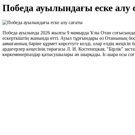
Победа ауылындағы еске алу 
Победа ауылында 2026 жылғы 9 мамырда Ұлы Отан соғысындағы 
ескерткіштің жанында өтті. Ауыл тұрғындары өз Отанының бос
аямағанның бәріне құрмет көрсетуге келді, олар елдің жеңісі
ардагерлер кеңесінің төрағасы Л. И. Костенецкая, "Бірлік" за
көркемөнерпаздар қатысушылары ән шырқады. Іс-шара осы соғыс