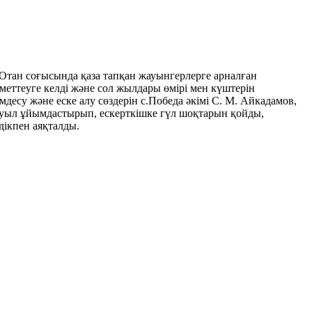
 Отан соғысында қаза тапқан жауынгерлерге арналған
еттеуге келді және сол жылдары өмірі мен күштерін
десу және еске алу сөздерін с.Победа әкімі С. М. Айкадамов,
арауыл ұйымдастырып, ескерткішке гүл шоқтарын қойды,
дікпен аяқталды.