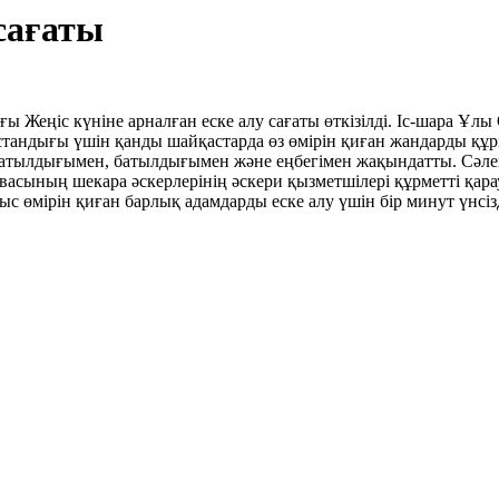
сағаты
Жеңіс күніне арналған еске алу сағаты өткізілді. Іс-шара Ұлы
тандығы үшін қанды шайқастарда өз өмірін қиған жандарды құрм
н батылдығымен, батылдығымен және еңбегімен жақындатты. Сәлем
ставасының шекара әскерлерінің әскери қызметшілері құрметті қ
 өмірін қиған барлық адамдарды еске алу үшін бір минут үнсіз