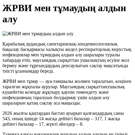
ЖРВИ мен тұмаудың алдын
алу
Қарабалық аудандық санитариялық-эпидемиологиялық
бақылау басқармасы халықты жедел респираторлық вирустық
инфекциялар мен тұмаудың алдын алу шаралары туралы
хабардар етіп, маусымдық сырқаттан ушылықтың өсуіне жол
бермеу және тұрғындардың денсаулығын сақтау мақсатында
тиісті ұсынымдар береді.
ЖРВИ мен тұмау — ауа-тамшылы жолмен таралатын, кеңінен
таралған жұқпалы аурулар. Маусымдық сырқаттанушылық
күшейетін кезеңде жұқтыру қаупін төмендету және
инфекцияның таралуын болдырмау үшін алдын алу
шараларын қатаң сақтау аса маңызды.
2026 жылғы қаңтардан бастап ауырып қалғандардың саны
543, оның ішінде 14 жасқа дейінгі балалар – 317, 1 жасқа
дейінгі балалар – 17, жүкті әйелдер – 8.
Тұмауға қарсы вакцинация аурудың алдын алудың ең тиімді