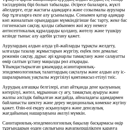
тәсілдерінің бірі болып табылады. Әсіресе балаларға, жүкті
әйелдерге, егде жастағы адамдарға және созылмалы аурулары
бар тұлғаларға екпе алу ұсынылады. Сонымен қатар адамдар
көп жиналатын орындардан мүмкіндігінше бас тарту, жеке бас
гигиенасын сақтау, қолды сабынмен жиі жуу немесе
антисептикалық құралдарды қолдану, жөтелу және түшкіру
кезінде тыныс алу әдебін ұстану қажет.
Аурулардың алдын алуда үй-жайларды тұрақты желдету,
ылғалды тазалау жұмыстарын жүргізу, еңбек пен демалыс
режимін сақтау, дұрыс әрі құнарлы тамақтану және салауатты
өмір салтын ұстану маңызды рөл атқарады.
Ұйымдастырылған ұжымдард асанитариялық-
эпидемиологиялық талаптардың сақталуы және алдын алу іс-
шараларының уақтылы жүргізілуі қамтамасыз етілуі тиіс.
Аурудың алғашқы белгілері, атап айтқанда дене қызуының
көтерілуі, жөтел, мұрыннан су ағу, тамақтың ауыруы және
жалпы әлсіздік байқалған жағдайда, айналадағы адамдармен
байланысты шектеу және дереу медициналық көмекке жүгіну
қажет. Өзін-өзі емдеу асқынуларға және денсаулық
жағдайының нашарлауына әкелуі мүмкін.
Санитариялық-эпидемиологиялық бақылау басқармасы өңір
тұрғындарын өзден саулығына жауапкершілікпен қарауға