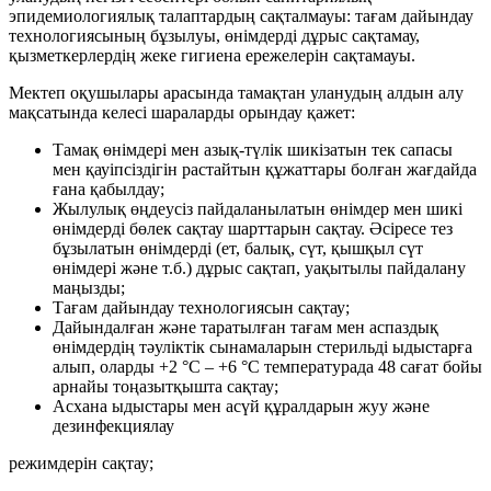
эпидемиологиялық талаптардың сақталмауы: тағам дайындау
технологиясының бұзылуы, өнімдерді дұрыс сақтамау,
қызметкерлердің жеке гигиена ережелерін сақтамауы.
Мектеп оқушылары арасында тамақтан уланудың алдын алу
мақсатында келесі шараларды орындау қажет:
Тамақ өнімдері мен азық-түлік шикізатын тек сапасы
мен қауіпсіздігін растайтын құжаттары болған жағдайда
ғана қабылдау;
Жылулық өңдеусіз пайдаланылатын өнімдер мен шикі
өнімдерді бөлек сақтау шарттарын сақтау. Әсіресе тез
бұзылатын өнімдерді (ет, балық, сүт, қышқыл сүт
өнімдері және т.б.) дұрыс сақтап, уақытылы пайдалану
маңызды;
Тағам дайындау технологиясын сақтау;
Дайындалған және таратылған тағам мен аспаздық
өнімдердің тәуліктік сынамаларын стерильді ыдыстарға
алып, оларды +2 °C – +6 °C температурада 48 сағат бойы
арнайы тоңазытқышта сақтау;
Асхана ыдыстары мен асүй құралдарын жуу және
дезинфекциялау
режимдерін сақтау;