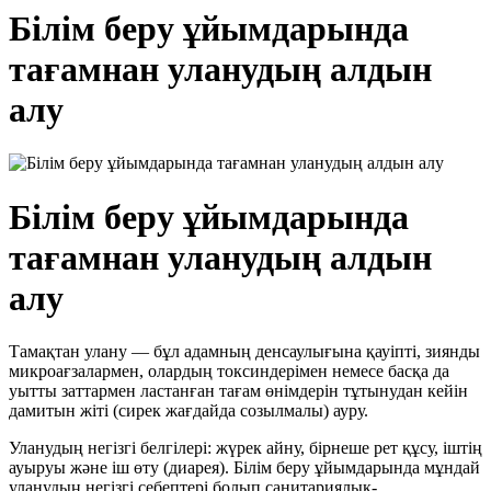
Білім беру ұйымдарында
тағамнан уланудың алдын
алу
Білім беру ұйымдарында
тағамнан уланудың алдын
алу
Тамақтан улану — бұл адамның денсаулығына қауіпті, зиянды
микроағзалармен, олардың токсиндерімен немесе басқа да
уытты заттармен ластанған тағам өнімдерін тұтынудан кейін
дамитын жіті (сирек жағдайда созылмалы) ауру.
Уланудың негізгі белгілері: жүрек айну, бірнеше рет құсу, іштің
ауыруы және іш өту (диарея). Білім беру ұйымдарында мұндай
уланудың негізгі себептері болып санитариялық-