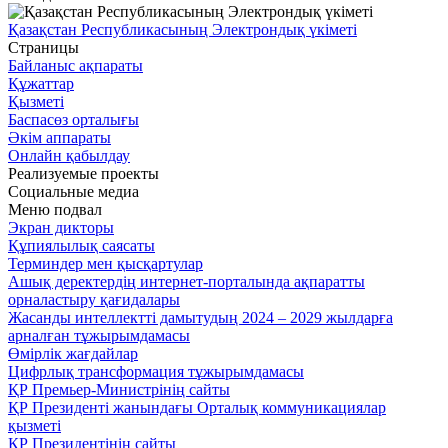
Қазақстан Республикасының Электрондық үкіметі
Страницы
Байланыс ақпараты
Құжаттар
Қызметі
Баспасөз орталығы
Әкім аппараты
Онлайн қабылдау
Реализуемые проекты
Социальные медиа
Меню подвал
Экран дикторы
Құпиялылық саясаты
Терминдер мен қысқартулар
Ашық деректердің интернет-порталында ақпаратты
орналастыру қағидалары
Жасанды интеллектті дамытудың 2024 – 2029 жылдарға
арналған тұжырымдамасы
Өмірлік жағдайлар
Цифрлық трансформация тұжырымдамасы
ҚР Премьер-Министрінің сайты
ҚР Президенті жанындағы Орталық коммуникациялар
қызметі
ҚР Президентінің сайты