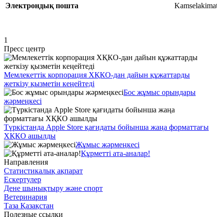
Электрондық пошта
Kamselakima
1
Пресс центр
Мемлекеттік корпорация ХҚКО-дан дайын құжаттарды
жеткізу қызметін кеңейтеді
Бос жұмыс орындары
жәрмеңкесі
Түркістанда Apple Store қағидаты бойынша жаңа форматтағы
ХҚКО ашылды
Жұмыс жәрмеңкесі
Құрметті ата-аналар!
Направления
Статистикалық ақпарат
Ескертулер
Дене шынықтыру және спорт
Ветеринария
Таза Қазақстан
Полезные ссылки