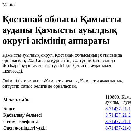
Меню
Қостанай облысы Қамысты
ауданы Қамысты ауылдық
округі әкімінің аппараты
Қамысты ауылдық округі Қостанай облысының батысында
орналасқан, 2020 жылы құрылған, солтүстік-батысында
Жітіқара ауданымен, солтүстігінде Денисов ауданымен
шектеседі.
Әкімшілік орталығы-Қамысты ауылы, Қамысты ауданының
оңтүстік-батыс бөлігінде орналасқан.
110800, Қам
Мекен-жайы
ауылы, Тәуел
Кеңсе
8-71437-21-
Қабылдау бөлмесі
8-71437-21-
Сенім телефоны
8-71437-21-
Әдеп жөніндегі уәкіл
8-71437-21-0