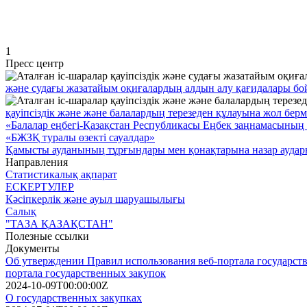
1
Пресс центр
және судағы жазатайым оқиғалардың алдын алу қағидалары бой
қауіпсіздік және және балалардың терезеден құлауына жол бер
«Балалар еңбегі-Қазақстан Республикасы Еңбек заңнамасының 
«БЖЗҚ туралы өзекті сауалдар»
Қамысты ауданының тұрғындары мен қонақтарына назар аудар
Направления
Статистикалық ақпарат
ЕСКЕРТУЛЕР
Кәсіпкерлік және ауыл шаруашылығы
Салық
"ТАЗА ҚАЗАҚСТАН"
Полезные ссылки
Документы
Об утверждении Правил использования веб-портала государств
портала государственных закупок
2024-10-09T00:00:00Z
О государственных закупках