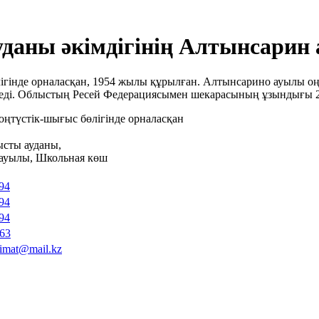
даны әкімдігінің Алтынсарин 
гінде орналасқан, 1954 жылы құрылған. Алтынсарино ауылы оң
седі. Облыстың Ресей Федерациясымен шекарасының ұзындығы 2
ңтүстік-шығыс бөлігінде орналасқан
ысты ауданы,
ауылы, Школьная көш
94
94
94
-63
kimat@mail.kz