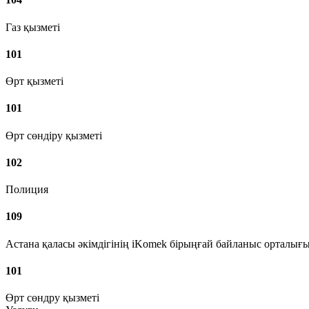
Газ қызметі
101
Өрт қызметі
101
Өрт сөндіру қызметі
102
Полиция
109
Астана қаласы әкімдігінің iKomek бірыңғай байланыс орталығ
101
Өрт сөндру қызметі