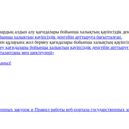
ынша халықтың қауіпсіздік деңгейін арттыруға бағытталған.
меу қағидалары бойынша халықтың қауіпсіздік деңгейін арттыруғ
талаптары мен шектеулері»
ыңыз!
енных закупок и Правил работы веб-портала государственных за