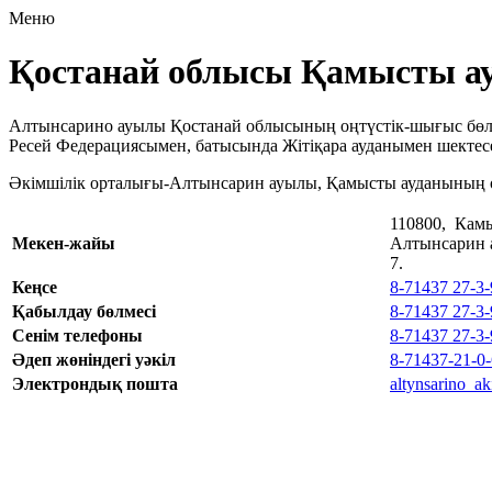
Меню
Қостанай облысы Қамысты ау
Алтынсарино ауылы Қостанай облысының оңтүстік-шығыс бөлі
Ресей Федерациясымен, батысында Жітіқара ауданымен шекте
Әкімшілік орталығы-Алтынсарин ауылы, Қамысты ауданының о
110800, Кам
Мекен-жайы
Алтынсарин 
7.
Кеңсе
8-71437 27-3-
Қабылдау бөлмесі
8-71437 27-3-
Сенім телефоны
8-71437 27-3-
Әдеп жөніндегі уәкіл
8-71437-21-0
Электрондық пошта
altynsarino_a