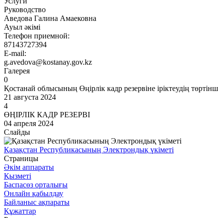
Услуги
Руководство
Аведова Галина Амаековна
Ауыл әкімі
Телефон приемной:
87143727394
E-mail:
g.avedova@kostanay.gov.kz
Галерея
0
Қостанай облысының Өңірлік кадр резервіне іріктеудің төртін
21 августа 2024
4
ӨҢІРЛІК КАДР РЕЗЕРВІ
04 апреля 2024
Слайды
Қазақстан Республикасының Электрондық үкіметі
Страницы
Әкім аппараты
Қызметі
Баспасөз орталығы
Онлайн қабылдау
Байланыс ақпараты
Құжаттар