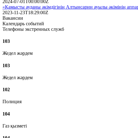
2024-07-01T00:00:00Z
«Қамысты ауданы әкімдігінің Алтынсарин ауылы әкімінің аппар
2023-11-23T18:29:00Z
Вакансии
Календарь событий
Телефоны экстренных служб
103
Жедел жәрдем
103
Жедел жәрдем
102
Полиция
104
Газ қызметі
104