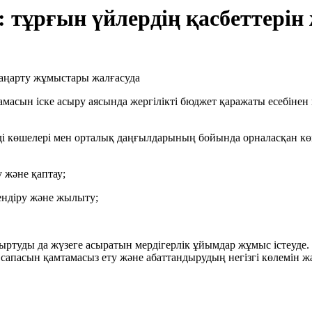
: тұрғын үйлердің қасбеттері
масын іске асыру аясында жергілікті бюджет қаражаты есебіне
 көшелері мен орталық даңғылдарының бойында орналасқан көппә
 және қаптау;
зендіру және жылыту;
ыртуды да жүзеге асыратын мердігерлік ұйымдар жұмыс істеуде.
асын қамтамасыз ету және абаттандырудың негізгі көлемін жаз