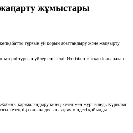
н жаңарту жұмыстары
н көпқабатты тұрғын үй қорын абаттандыру және жаңғырту
терлі тұрғын үйлер енгізілді. Өткізіліп жатқан іс-шаралар
 Жобаны қаржыландыру кезең-кезеңімен жүргізіледі. Құрылыс
ғы кезеңнің соңына досын аяқтау міндеті қойылды.