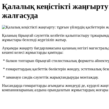
Қалалық кеңістікті жаңғырту
жалғасуда
Қаланың бірыңғай сәулеттік келбетін қалыптастыру тұжырымда
жұмыстары белсенді жүргізіліп жатыр.
Ауқымды жаңарту бағдарламасына қаланың негізгі магистральді
кешені келесі жұмыстарды қамтиды:
* балкон топтарын бірыңғай стилистикалық форматта әйнектеу
* ғимараттардың қасбеттік бөліктерін жөндеу, эстетикалық бе
* заманауи сәндік-сәулеттік жарықтандыруды монтаждау.
Нысандарда ғимараттарды ағымдағы жөндеуді де, күрделі жаңғ
компанияларының алдына орындалатын жұмыстардың жоғары сап