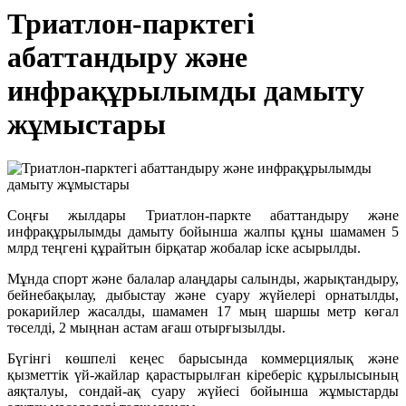
Триатлон-парктегі
абаттандыру және
инфрақұрылымды дамыту
жұмыстары
Соңғы жылдары Триатлон-паркте абаттандыру және
инфрақұрылымды дамыту бойынша жалпы құны шамамен 5
млрд теңгені құрайтын бірқатар жобалар іске асырылды.
Мұнда спорт және балалар алаңдары салынды, жарықтандыру,
бейнебақылау, дыбыстау және суару жүйелері орнатылды,
рокарийлер жасалды, шамамен 17 мың шаршы метр көгал
төселді, 2 мыңнан астам ағаш отырғызылды.
Бүгінгі көшпелі кеңес барысында коммерциялық және
қызметтік үй-жайлар қарастырылған кіреберіс құрылысының
аяқталуы, сондай-ақ суару жүйесі бойынша жұмыстарды