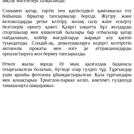
аяқтау мәселелері талқыланды.
Сонымен қатар, тәртіп пен қауіпсіздікті қамтамасыз ету
бойынша бірқатар тапсырмалар берілді. Жүгіру және
веложолдарды ретке келтіру, жолақ сызу және ескерту
белгілерін орнату қажет. Қазіргі уақытта бұл жолдарды
спортшылар мен кішкентай балалары бар отбасылар қатар
пайдаланып, кейбір жағдайларда жарақат алу қаупін
туындатады. Сондай-ақ, демалушыларға кедергі келтіретін
автокөлік прокаты мен өзге де аттракциондарды
орналастыруға жол бермеу тапсырылды.
Өткен жылы мұнда 10 мың қызғалдақ баданасы
отырғызылған болатын, бүгінде олар гүлдеп тұр. Тұрғындар
үшін арнайы фотозона ұйымдастырылған. Қала тұрғындары
мен қонақтарын Триатлон-паркке келіп, көктемгі гүлденуді
тамашалауға шақырамыз.