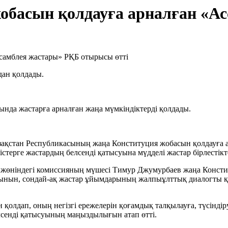
жобасын қолдауға арналған «А
дан қолдады.
нда жастарға арналған жаңа мүмкіндіктерді қолдады.
зақстан Республикасының жаңа Конституция жобасын қолдауға 
рістерге жастардың белсенді қатысуына мүдделі жастар бірлестікт
жөніндегі комиссияның мүшесі Тимур Джумурбаев жаңа Констит
атынын, сондай-ақ жастар ұйымдарының жалпыұлттық диалогты қ
лдап, оның негізгі ережелерін қоғамдық талқылауға, түсіндіруг
лсенді қатысуының маңыздылығын атап өтті.