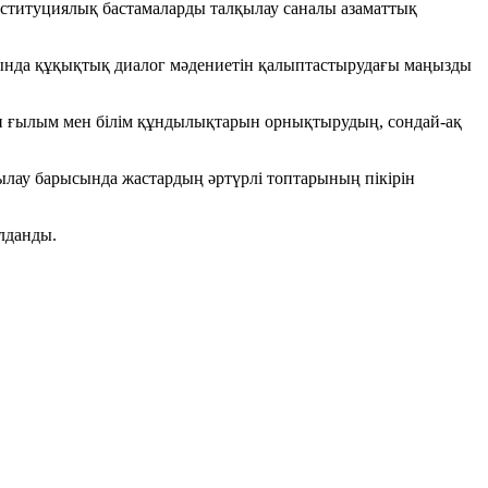
нституциялық бастамаларды талқылау саналы азаматтық
сында құқықтық диалог мәдениетін қалыптастырудағы маңызды
н ғылым мен білім құндылықтарын орнықтырудың, сондай-ақ
ылау барысында жастардың әртүрлі топтарының пікірін
лданды.