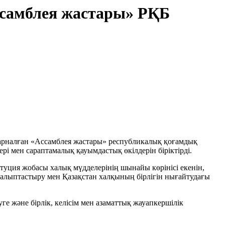
ссамблея жастары» РҚБ
арналған «Ассамблея жастары» республикалық қоғамдық
ері мен сараптамалық қауымдастық өкілдерін біріктірді.
уция жобасы халық мүдделерінің шынайы көрінісі екенін,
алыптастыру мен Қазақстан халқының бірлігін нығайтудағы
е және бірлік, келісім мен азаматтық жауапкершілік