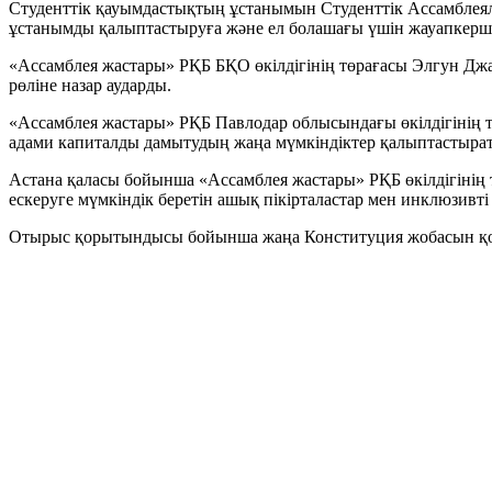
Студенттік қауымдастықтың ұстанымын Студенттік Ассамблеял
ұстанымды қалыптастыруға және ел болашағы үшін жауапкершілі
«Ассамблея жастары» РҚБ БҚО өкілдігінің төрағасы Элгун Дж
рөліне назар аударды.
«Ассамблея жастары» РҚБ Павлодар облысындағы өкілдігінің 
адами капиталды дамытудың жаңа мүмкіндіктер қалыптастыратын
Астана қаласы бойынша «Ассамблея жастары» РҚБ өкілдігінің 
ескеруге мүмкіндік беретін ашық пікірталастар мен инклюзивт
Отырыс қорытындысы бойынша жаңа Конституция жобасын қол