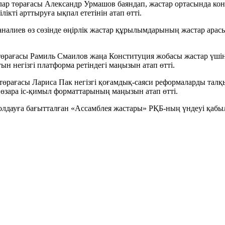
ар төрағасы Александр Урмашов баяндап, жастар ортасында ко
кті арттыруға ықпал ететінін атап өтті.
аналиев өз сөзінде өңірлік жастар құрылымдарының жастар ара
төрағасы Рамиль Смаилов жаңа Конституция жобасы жастар үші
 негізгі платформа ретіндегі маңызын атап өтті.
төрағасы Лариса Пак негізгі қоғамдық-саяси реформаларды талқ
і өзара іс-қимыл форматтарының маңызын атап өтті.
дауға бағытталған «Ассамблея жастары» РҚБ-ның үндеуі қабы