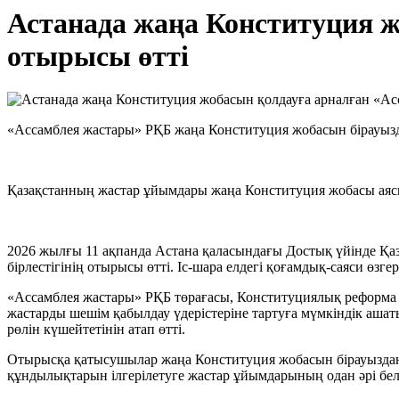
Астанада жаңа Конституция 
отырысы өтті
«Ассамблея жастары» РҚБ жаңа Конституция жобасын бірауыз
Қазақстанның жастар ұйымдары жаңа Конституция жобасы аясы
2026 жылғы 11 ақпанда Астана қаласындағы Достық үйінде Қа
бірлестігінің отырысы өтті. Іс-шара елдегі қоғамдық-саяси өзге
«Ассамблея жастары» РҚБ төрағасы, Конституциялық реформа 
жастарды шешім қабылдау үдерістеріне тартуға мүмкіндік аш
рөлін күшейтетінін атап өтті.
Отырысқа қатысушылар жаңа Конституция жобасын бірауыздан қо
құндылықтарын ілгерілетуге жастар ұйымдарының одан әрі бе