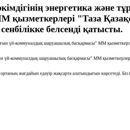
әкімдігінің энергетика және 
 қызметкерлері "Таза Қазақ
сенбілікке белсенді қатысты.
рғын үй-коммуналдық шаруашылық басқармасы" ММ қызметкерлері
ртаның жағдайын едәуір жақсарта алатындығын көрсетеді. Біз б