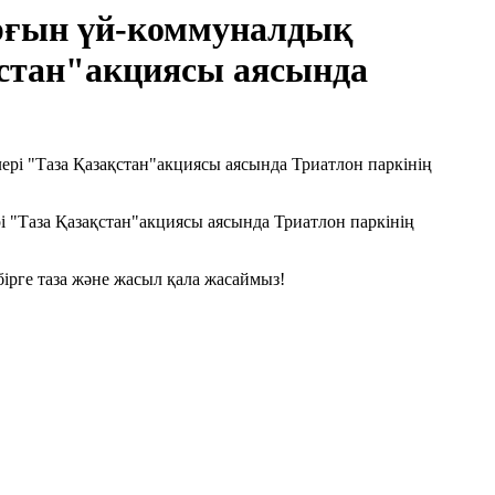
тұрғын үй-коммуналдық
стан"акциясы аясында
 "Таза Қазақстан"акциясы аясында Триатлон паркінің
ірге таза және жасыл қала жасаймыз!