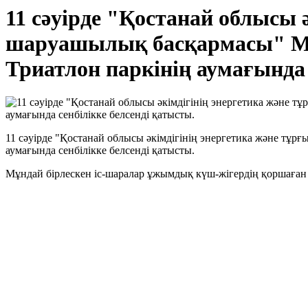
11 сәуірде "Қостанай облысы 
шаруашылық басқармасы" ММ
Триатлон паркінің аумағында 
11 сәуірде "Қостанай облысы әкімдігінің энергетика және тұ
аумағында сенбілікке белсенді қатысты.
Мұндай бірлескен іс-шаралар ұжымдық күш-жігердің қоршаған о