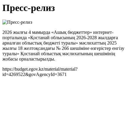
Пресс-релиз
2026 жылғы 4 мамырда «Ашық бюджеттер» интернет-
порталында «Қостанай облысының 2026-2028 жылдарға
арналған облыстық бюджеті туралы» мәслихаттың 2025
жылғы 18 желтоқсандағы № 266 шешіміне өзгерістер енгізу
туралы» Қостанай облыстық мәслихатының шешімінің
жобасы орналастырылды.
https://budget.egov.kz/material/material?
id=4269522&govAgencyId=3671