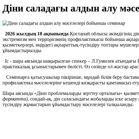
Діни саладағы алдын алу мәс
2026 жылдың 18 ақпанында
Қостанай облысы әкімдігінің д
экстремизм мен терроризмнің профилактикасы бойынша ақпара
қызметкерлері, өңірдегі ақпараттық-түсіндіру топтары мүшел
ұйымдастырылды.
Іс - шара аясында шақырылған спикер – Л.Гумилев атындағы Е
практикалық ұсыныстарымен бөлісті. Өз сөзінде ол жастар ар
Семинарға қатысушылар пікірінше, мұндай білім беру бастама
профилактика мәселелеріне кешенді көзқарасты қамтамасыз ету
Шара аясында «Діни проблемаларды зерттеу орталығы» қызм
форматта)
, сондай-ақ, дін саласындағы жобаларды іске асыр
түсіндіру жұмыстарын ұйымдастыру мәселелері талқыланды.