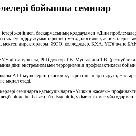
елелері бойынша семинар
ін істері жөніндегі басқармасының қолдауымен «Діни проблемал
ттық-түсіндіру жұмыстарының методологиялық аспектілері» тақ
ері, мектеп директорлары, ЖОО, колледждер, ҚХА, ҮЕҰ және БА
ҰУ дінтанушысы, PhD доктор Т.В. Мустафина Т.В. (республикал
асында діни экстремизм мен терроризмнің профилактикасы бойын
лары АТТ мүшелерінің кәсіби құзыреттілігін арттыруға, жастар
ге ықпал етеді.
еткерлері семинарға қатысушыларға «Ұшқын жасағы» профилак
у шеңберінде ішкі саясат бөлімдерінің үкіметтік емес ұйымдарм