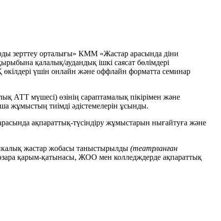
арды зерттеу орталығы» КММ «Жастар арасында діни
ырыбына қалалық/аудандық ішкі саясат бөлімдері
Қ өкілдері үшін онлайн және оффлайн форматта семинар
ық АТТ мүшесі) өзінің сараптамалық пікірімен және
ша жұмыстың тиімді әдістемелерін ұсынды.
 арасында ақпараттық-түсіндіру жұмыстарын нығайтуға және
тикалық жастар жобасы таныстырылды
(театрланған
ен өзара қарым-қатынасы, ЖОО мен колледждерде ақпараттық