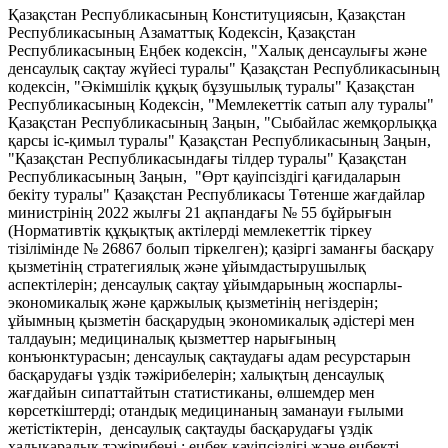
Қазақстан Республикасының Конституциясын, Қазақстан
Республикасының Азаматтық Кодексін, Қазақстан
Республикасының Еңбек кодексін, "Халық денсаулығы және
денсаулық сақтау жүйесі туралы" Қазақстан Республикасының
кодексін, "Әкімшілік құқық бұзушылық туралы" Қазақстан
Республикасының Кодексін, "Мемлекеттік сатып алу туралы"
Қазақстан Республикасының Заңын, "Сыбайлас жемқорлыққа
қарсы іс-қимыл туралы" Қазақстан Республикасының Заңын,
"Қазақстан Республикасындағы тілдер туралы" Қазақстан
Республикасының Заңын, "Өрт қауіпсіздігі қағидаларын
бекіту туралы" Қазақстан Республикасы Төтенше жағдайлар
министрінің 2022 жылғы 21 ақпандағы № 55 бұйрығын
(Нормативтік құқықтық актілерді мемлекеттік тіркеу
тізілімінде № 26867 болып тіркелген); қазіргі заманғы басқару
қызметінің стратегиялық және ұйымдастырушылық
аспектілерін; денсаулық сақтау ұйымдарының жоспарлы-
экономикалық және қаржылық қызметінің негіздерін;
ұйымның қызметін басқарудың экономикалық әдістері мен
талдауын; медициналық қызметтер нарығының
конъюнктурасын; денсаулық сақтаудағы адам ресурстарын
басқарудағы үздік тәжірибелерін; халықтың денсаулық
жағдайын сипаттайтын статистиканы, өлшемдер мен
көрсеткіштерді; отандық медицинаның заманауи ғылыми
жетістіктерін, денсаулық сақтауды басқарудағы үздік
халықаралық тәжірибені ; еңбек қауіпсіздігі және еңбекті