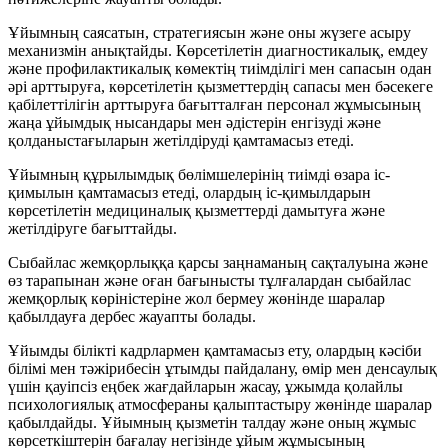
Ұйымның саясатын, стратегиясын және оны жүзеге асыру
механизмін анықтайды. Көрсетілетін диагностикалық, емдеу
және профилактикалық көмектің тиімділігі мен сапасын одан
әрі арттыруға, көрсетілетін қызметтердің сапасы мен бәсекеге
қабілеттілігін арттыруға бағытталған персонал жұмысының
жаңа ұйымдық нысандары мен әдістерін енгізуді және
қолданыстағыларын жетілдіруді қамтамасыз етеді.
Ұйымның құрылымдық бөлімшелерінің тиімді өзара іс-
қимылын қамтамасыз етеді, олардың іс-қимылдарын
көрсетілетін медициналық қызметтерді дамытуға және
жетілдіруге бағыттайды.
Сыбайлас жемқорлыққа қарсы заңнаманың сақталуына және
өз тарапынан және оған бағынысты тұлғалардан сыбайлас
жемқорлық көріністеріне жол бермеу жөнінде шаралар
қабылдауға дербес жауапты болады.
Ұйымды білікті кадрлармен қамтамасыз ету, олардың кәсіби
білімі мен тәжірибесін ұтымды пайдалану, өмір мен денсаулық
үшін қауіпсіз еңбек жағдайларын жасау, ұжымда қолайлы
психологиялық атмосфераны қалыптастыру жөнінде шаралар
қабылдайды. Ұйымның қызметін талдау және оның жұмыс
көрсеткіштерін бағалау негізінде ұйым жұмысының