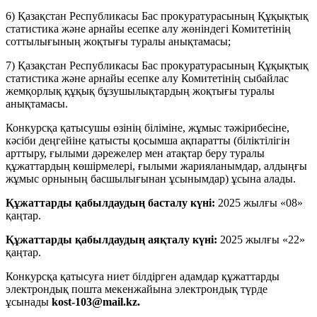
6) Қазақстан Республикасы Бас прокуратурасының Құқықтық
статистика және арнайы есепке алу жөніндегі Комитетінің
соттылығының жоқтығы туралы анықтамасы;
7) Қазақстан Республикасы Бас прокуратурасының Құқықтық
статистика және арнайы есепке алу Комитетінің сыбайлас
жемқорлық құқық бұзушылықтардың жоқтығы туралы
анықтамасы.
Конкурсқа қатысушы өзінің біліміне, жұмыс тәжірибесіне,
кәсіби деңгейіне қатысты қосымша ақпаратты (біліктілігін
арттыру, ғылыми дәрежелер мен атақтар беру туралы
құжаттардың көшірмелері, ғылыми жарияланымдар, алдыңғы
жұмыс орнының басшылығынан ұсынымдар) ұсына алады.
Құжаттарды қабылдаудың басталу күні:
2025 жылғы «08»
қаңтар.
Құжаттарды қабылдаудың аяқталу күні:
2025 жылғы «22»
қаңтар.
Конкурсқа қатысуға ниет білдірген адамдар құжаттарды
электрондық пошта мекенжайына электрондық түрде
ұсынады
kost-103@mail.kz.