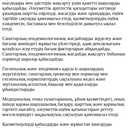
нысандары мен әдістерін жақсарту үшін қажетті шараларды
қабылдайды. Әлеуметтік әріптестік қағидаттары негізінде
ұжымдық шартты әзірлеуді, жасасуды және орындауды, еңбек
тәртібін сақтауды қамтамасыз етеді, қызметкерлердің еңбек
уәждемесін, бастамасы мен белсенділігін дамытуға ықпал
етеді.
Санитарлық-эпидемиологиялық жағдайларды зерделеу және
бағалау жөніндегі жұмысты үйлестіреді, адам денсаулығына
қолайсыз әсер етудің басым факторларын айқындайды.
Санитарлық-эпидемиологиялық жағдайды жақсарту бойынша
пәрменді шаралар қабылдайды.
Гигиеналық және эпидемияға қарсы іс-шаралардың
жүргізілуіне, санитарлық ережелер мен нормалар мен
гигиеналық нормативтердің сақталуына жедел және
зертханалық-аспаптық бақылау мен қадағалауды
ұйымдастырады.
Медициналық этика талаптарының, ұйым қызметіндегі, оның
ішінде қаржы-шаруашылық басқару, шарттық және қаржылық
тәртіпті нығайту, әлеуметтік-еңбек қатынастарын реттеу
мәселелеріндегі заңдылықтың сақталуын қамтамасыз етеді.
Қызметкерлерді қабылдауды және жұмыстан шығаруды