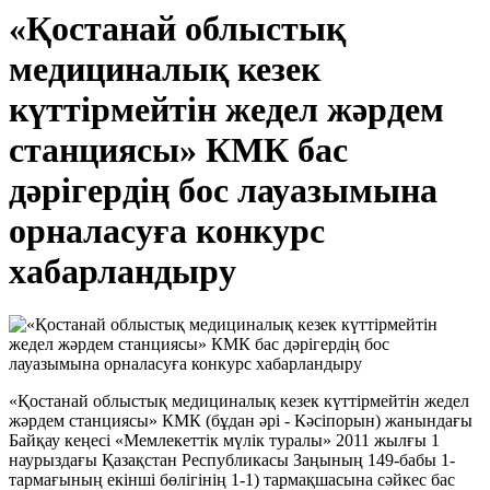
«Қостанай облыстық
медициналық кезек
күттірмейтін жедел жәрдем
станциясы» КМК бас
дәрігердің бос лауазымына
орналасуға конкурс
хабарландыру
«Қостанай облыстық медициналық кезек күттірмейтін жедел
жәрдем станциясы» КМК (бұдан әрі - Кәсіпорын) жанындағы
Байқау кеңесі «Мемлекеттік мүлік туралы» 2011 жылғы 1
наурыздағы Қазақстан Республикасы Заңының 149-бабы 1-
тармағының екінші бөлігінің 1-1) тармақшасына сәйкес бас