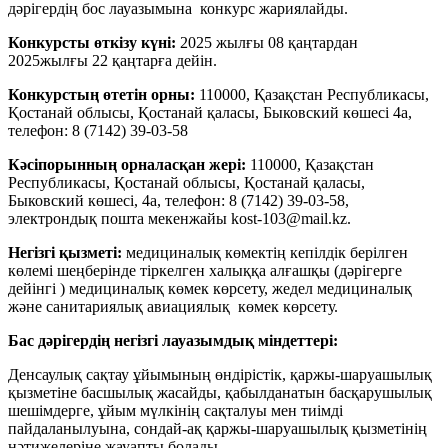
дәрігердің бос лауазымына конкурс жариялайды.
Конкурсты өткізу күні:
2025 жылғы 08 қаңтардан
2025жылғы 22 қаңтарға дейін.
Конкурстың өтетін орны:
110000, Қазақстан Республикасы,
Қостанай облысы, Қостанай қаласы, Быковский көшесі 4а,
телефон: 8 (7142) 39-03-58
Кәсіпорынның орналасқан жері:
110000, Қазақстан
Республикасы, Қостанай облысы, Қостанай қаласы,
Быковский көшесі, 4а, телефон: 8 (7142) 39-03-58,
электрондық пошта мекенжайы kost-103@mail.kz.
Негізгі қызметі:
медициналық көмектің кепілдік берілген
көлемі шеңберінде тіркелген халыққа алғашқы (дәрігерге
дейінгі ) медициналық көмек көрсету, жедел медициналық
және санитариялық авиациялық көмек көрсету.
Бас дәрігердің негізгі лауазымдық міндеттері:
Денсаулық сақтау ұйымының өндірістік, қаржы-шаруашылық
қызметіне басшылық жасайды, қабылданатын басқарушылық
шешімдерге, ұйым мүлкінің сақталуы мен тиімді
пайдаланылуына, сондай-ақ қаржы-шаруашылық қызметінің
нәтижелеріне жауапты болады.