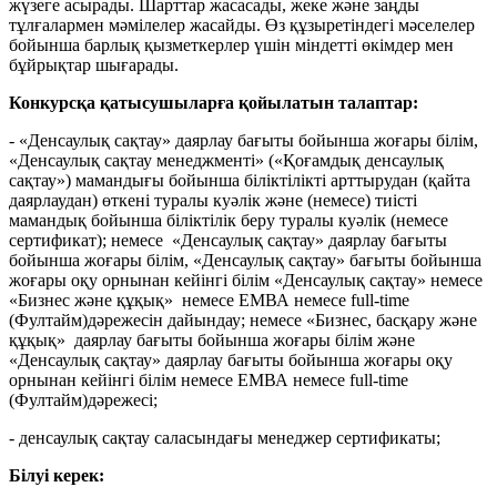
жүзеге асырады. Шарттар жасасады, жеке және заңды
тұлғалармен мәмілелер жасайды. Өз құзыретіндегі мәселелер
бойынша барлық қызметкерлер үшін міндетті өкімдер мен
бұйрықтар шығарады.
Конкурсқа қатысушыларға қойылатын талаптар:
- «Денсаулық сақтау» даярлау бағыты бойынша жоғары білім,
«Денсаулық сақтау менеджменті» («Қоғамдық денсаулық
сақтау») мамандығы бойынша біліктілікті арттырудан (қайта
даярлаудан) өткені туралы куәлік және (немесе) тиісті
мамандық бойынша біліктілік беру туралы куәлік (немесе
сертификат); немесе «Денсаулық сақтау» даярлау бағыты
бойынша жоғары білім, «Денсаулық сақтау» бағыты бойынша
жоғары оқу орнынан кейінгі білім «Денсаулық сақтау» немесе
«Бизнес және құқық» немесе ЕМВА немесе full-time
(Фултайм)дәрежесін дайындау; немесе «Бизнес, басқару және
құқық» даярлау бағыты бойынша жоғары білім және
«Денсаулық сақтау» даярлау бағыты бойынша жоғары оқу
орнынан кейінгі білім немесе ЕМВА немесе full-time
(Фултайм)дәрежесі;
- денсаулық сақтау саласындағы менеджер сертификаты;
Білуі керек: