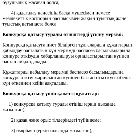
бұзушылық жасаған болса;
4) қадағалау кеңесінің басқа мүшесімен немесе
мемлекеттік кәсіпорын басшысымен жақын туыстық және
туыстық қатынаста болса.
Конкурсқа қатысу туралы өтініштерді ұсыну мерзімі:
Конкурсқа қатысуға ниет білдірген тұлғалардың құжаттарын
қабылдау басталатын күн мерзiмдi баспасөз басылымдарына
конкурс өткізудің хабарландыруы орналастырылған күннен
бастап айқындалады.
Құжаттарды қабылдау мерзiмдi баспасөз басылымдарына
конкурс өткізу жарияланған күнінен бастап отыз күнтізбелік
күн өткеннен кейін аяқталады.
Конкурсқа қатысу үшін қажетті құжаттар:
1) конкурсқа қатысу туралы өтініш (еркін нысанда
жазылған);
2) қазақ және орыс тілдеріндегі түйіндеме;
3) өмірбаян (еркін нысанда жазылған);