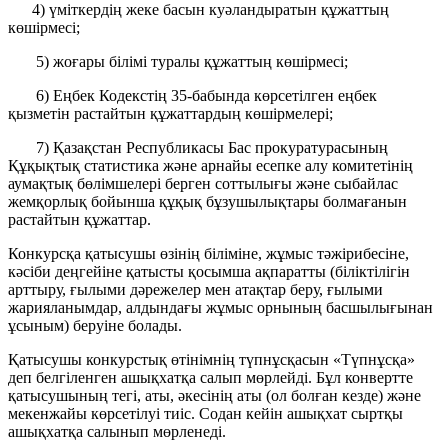
4) үміткердің жеке басын куәландыратын құжаттың
көшірмесі;
5) жоғары білімі туралы құжаттың көшірмесі;
6) Еңбек Кодекстің 35-бабында көрсетілген еңбек
қызметін растайтын құжаттардың көшірмелері;
7) Қазақстан Республикасы Бас прокуратурасының
Құқықтық статистика және арнайы есепке алу комитетінің
аумақтық бөлімшелері берген соттылығы және сыбайлас
жемқорлық бойынша құқық бұзушылықтары болмағанын
растайтын құжаттар.
Конкурсқа қатысушы өзінің біліміне, жұмыс тәжірибесіне,
кәсіби деңгейіне қатысты қосымша ақпаратты (біліктілігін
арттыру, ғылыми дәрежелер мен атақтар беру, ғылыми
жарияланымдар, алдындағы жұмыс орнының басшылығынан
ұсыным) беруіне болады.
Қатысушы конкурстық өтінімнің түпнұсқасын «Түпнұсқа»
деп белгіленген ашықхатқа салып мөрлейді. Бұл конвертте
қатысушының тегі, аты, әкесінің аты (ол болған кезде) және
мекенжайы көрсетілуі тиіс. Содан кейін ашықхат сыртқы
ашықхатқа салынып мөрленеді.