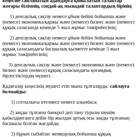
кеңесіне сайланатын адамдарға қойылатын талаптар
жоғары білімнің, сондай-ақ мынадай талаптардың бірінің:
1) денсаулық сақтау немесе ұйым бейіні бойынша және
(немесе) экономика/қаржы және (немесе) бизнес және (немесе)
құқық саласында кемінде 5 жыл жұмыс тәжірибесінің;
2) денсаулық сақтау немесе ұйым бейіні бойынша және
(немесе) экономика/қаржы және (немесе) бизнес және (немесе)
құқық саласындағы басшылық қызметте кемінде 3 жыл
жұмыс тәжірибесінің;
3) денсаулық сақтау және (немесе) экономика және (немесе)
бизнес және (немесе) құқық саласындағы қоғамдық
бірлестіктердің мүшесі.
Қадағалау кеңесінің мүшесі етіп мына тұлғаларды
сайлауға
болмайды:
1) соттылығы өтелмесе немесе алынбаса;
2) заңды тұлғаны банкрот деп тану туралы шешім
қабылданғанға дейін бір жылдан артық осы заңды тұлғаның
басшысы болған жағдайда;
3) бұрын сыбайлас жемқорлық бойынша құқық