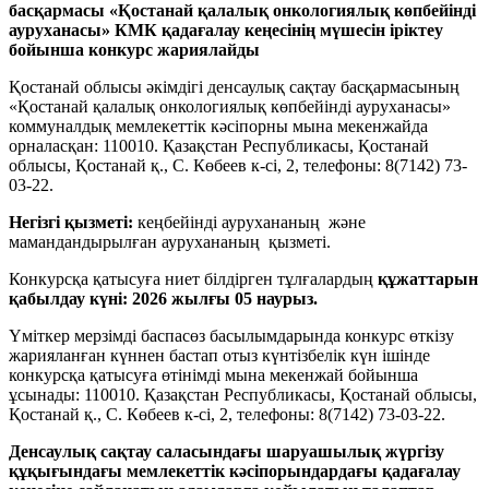
басқармасы «Қостанай қалалық онкологиялық көпбейінді
ауруханасы» КМК қадағалау кеңесінің мүшесін іріктеу
бойынша конкурс жариялайды
Қостанай облысы әкімдігі денсаулық сақтау басқармасының
«Қостанай қалалық онкологиялық көпбейінді ауруханасы»
коммуналдық мемлекеттік кәсіпорны мына мекенжайда
орналасқан: 110010. Қазақстан Республикасы, Қостанай
облысы, Қостанай қ., С. Көбеев к-сі, 2, телефоны: 8(7142) 73-
03-22.
Негізгі қызметі:
кеңбейінді аурухананың және
мамандандырылған аурухананың қызметі.
Конкурсқа қатысуға ниет білдірген тұлғалардың
құжаттарын
қабылдау күні:
2026 жылғы 05 наурыз
.
Үміткер мерзімді баспасөз басылымдарында конкурс өткізу
жарияланған күннен бастап отыз күнтізбелік күн ішінде
конкурсқа қатысуға өтінімді мына мекенжай бойынша
ұсынады: 110010. Қазақстан Республикасы, Қостанай облысы,
Қостанай қ., С. Көбеев к-сі, 2, телефоны: 8(7142) 73-03-22.
Денсаулық сақтау саласындағы шаруашылық жүргізу
құқығындағы мемлекеттік кәсіпорындардағы қадағалау