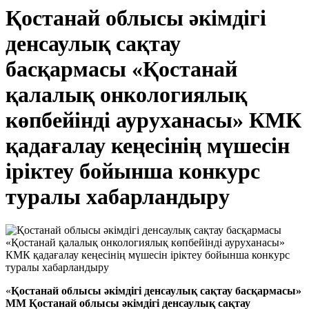
Қостанай облысы әкімдігі
денсаулық сақтау
басқармасы «Қостанай
қалалық онкологиялық
көпбейінді ауруханасы» КМК
қадағалау кеңесінің мүшесін
іріктеу бойынша конкурс
туралы хабарландыру
«
Қостанай облысы әкімдігі денсаулық сақтау басқармасы»
ММ Қостанай облысы әкімдігі денсаулық сақтау