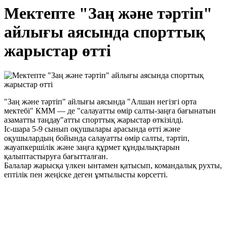
Мектепте "Заң және тәртіп"
айлығы аясында спорттық
жарыстар өтті
"Заң және тәртіп" айлығы аясында "Алшан негізгі орта
мектебі" КММ — де "салауатты өмір салты-заңға бағынатын
азаматты таңдау"атты спорттық жарыстар өткізілді.
Іс-шара 5-9 сынып оқушылары арасында өтті және
оқушылардың бойында салауатты өмір салты, тәртіп,
жауапкершілік және заңға құрмет құндылықтарын
қалыптастыруға бағытталған.
Балалар жарысқа үлкен ынтамен қатысып, командалық рухты,
ептілік пен жеңіске деген ұмтылысты көрсетті.