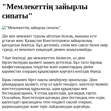
"Мемлекеттің зайырлы
сипаты"
Дін
мен
мемлекет
туралы
айтатын
болсақ, мынаны
есте
ұстаған жөн
:
Қазақстан
Конституциясы
зайырлылық
қағидатын
бекітеді
.
Бұл
дегеніміз
,
сенім
мен
саясат
бөлек
өмір
сүреді
,
ал
мемлекет
ешқандай
дінмен
анықталмайды
.
7
-
бап
бекітеді
:
дін
мемлекеттен
бөлінген
,
ал
діни
бірлестіктердің
қызметі
заңмен
реттеледі
.
Бұл
тәсіл
барлық
конфессиялардың
теңдігіне
және
азаматтардың
дініне
қарамастан
олардың
құқықтарын
қорғауға
кепілдік
береді
.
Бірақ
сонымен
бірге
нақты
шеңберлер
орнатылды
.
Діни
ұйымдардың
қызметі
,
егер
ол
қауіп
төндірсе
,
шектелуі
мүмкін
:
конституциялық
құрылысқа
,
адам
құқықтары
мен
бостандықтарына
,
Ұлттық
қауіпсіздік
,
қоғамдық
тәртіп
.
Осылайша
,
Конституция
қоғамды
діни
бостандық
пен
елдің
қауіпсіздігі
арасындағы
тепе
-теңдікті
сақтай
отырып,
радикалданудан
және
теріс
пайдаланудан қорғайды
.