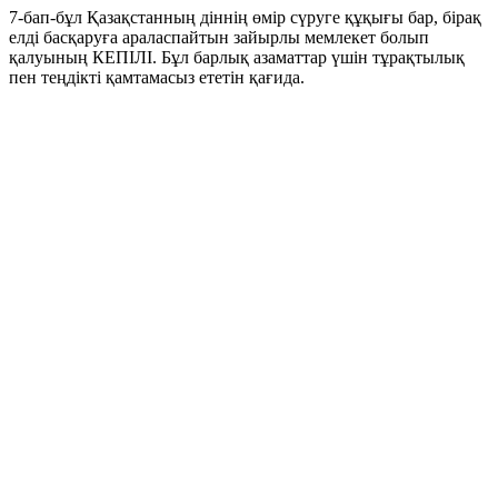
7
-
бап
-
бұл
Қазақстанның
діннің
өмір сүруге
құқығы
бар
,
бірақ
елді
басқаруға
араласпайтын
зайырлы
мемлекет
болып
қалуының
КЕПІЛІ
.
Бұл
барлық
азаматтар
үшін
тұрақтылық
пен
теңдікті
қамтамасыз
ететін
қағида
.