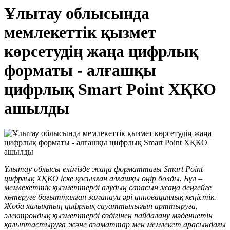
Ұлытау облысында
мемлекеттік қызмет
көрсетудің жаңа цифрлық
форматы - алғашқы
цифрлық Smart Point ХҚКО
ашылды
Ұлытау облысы елімізде жаңа форматтағы Smart Point
цифрлық ХҚКО іске қосылған алғашқы өңір болды. Бұл –
мемлекеттік қызметтерді алудың сапасын жаңа деңгейге
көтеруге бағытталған заманауи әрі инновациялық кеңістік.
Жоба халықтың цифрлық сауаттылығын арттыруға,
электрондық қызметтерді өздігінен пайдалану мәдениетін
қалыптастыруға және азаматтар мен мемлекет арасындағы