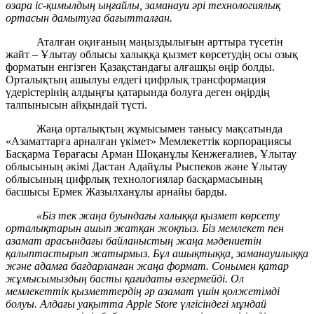
өзара іс-қимылдың ыңғайлы, заманауи әрі технологиялық
ортасын дамытуға бағытталған.
Аталған оқиғаның маңыздылығын арттыра түсетін
жайт – Ұлытау облысы халыққа қызмет көрсетудің осы озық
форматын енгізген Қазақстандағы алғашқы өңір болды.
Орталықтың ашылуы елдегі цифрлық трансформация
үдерістерінің алдыңғы қатарында болуға деген өңірдің
талпынысын айқындай түсті.
Жаңа орталықтың жұмысымен танысу мақсатында
«Азаматтарға арналған үкімет» Мемлекеттік корпорациясы
Басқарма Төрағасы Арман Шоқанұлы Кенжеғалиев, Ұлытау
облысының әкімі Дастан Адайұлы Рыспеков және Ұлытау
облысының цифрлық технологиялар басқармасының
басшысы Ермек Жазылханұлы арнайы барды.
«Біз тек жаңа буындағы халыққа қызмет көрсету
орталықтарын ашып жатқан жоқпыз. Біз мемлекет пен
азамат арасындағы байланыстың жаңа мәдениетін
қалыптастырып жатырмыз. Бұл ашықтыққа, заманауилыққа
және адамға бағдарланған жаңа формат. Сонымен қатар
жұмысымыздың басты қағидаты өзгермейді. Ол
мемлекеттік қызметтердің әр азамат үшін қолжетімді
болуы. Алдағы уақытта Apple Store үлгісіндегі мұндай