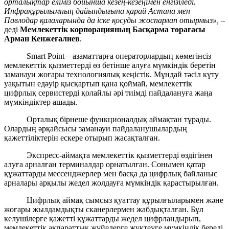
орталықтар еліміз бойынша кезең-кезеңімен енгізіледі.
Инфрақұрылымның дайындығына қарай Астана мен
Павлодар қалаларында да іске қосуды жоспарлап отырмыз»,
–
деді
Мемлекеттік корпорацияның Басқарма төрағасы
Арман Кенжеғалиев
.
Smart Point – азаматтарға операторлардың көмегінсіз
мемлекеттік қызметтерді өз бетінше алуға мүмкіндік беретін
заманауи жоғары технологиялық кеңістік. Мұндай тәсіл күту
уақытын едәуір қысқартып қана қоймай, мемлекеттік
цифрлық сервистерді қолайлы әрі тиімді пайдалануға жаңа
мүмкіндіктер ашады.
Орталық бірнеше функционалдық аймақтан тұрады.
Олардың әрқайсысы заманауи пайдаланушылардың
қажеттіліктерін ескере отырып жасақталған.
Экспресс-аймақта мемлекеттік қызметтерді өздігінен
алуға арналған терминалдар орнатылған. Сонымен қатар
құжаттарды мессенджерлер мен басқа да цифрлық байланыс
арналары арқылы жедел жолдауға мүмкіндік қарастырылған.
Цифрлық аймақ сымсыз қуаттау құрылғыларымен және
жоғары жылдамдықты сканерлермен жабдықталған. Бұл
келушілерге қажетті құжаттарды жедел цифрландырып,
мемлекеттік ақпараттық жүйелерге жүктеуге мүмкіндік береді.