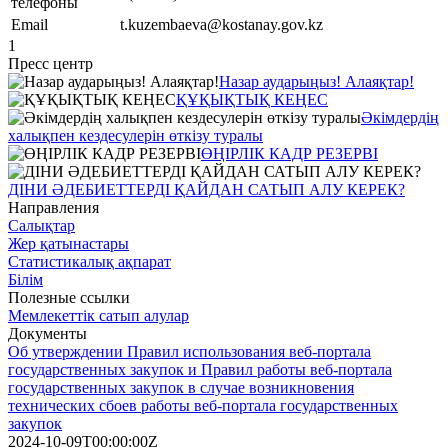
телефоны
Email
t.kuzembaeva@kostanay.gov.kz
1
Пресс центр
Назар аударыңыз! Алаяқтар!
ҚҰҚЫҚТЫҚ КЕҢЕС
Әкімдердің
халықпен кездесулерін өткізу туралы
ӨҢІРЛІК КАДР РЕЗЕРВІ
ДІНИ ӘДЕБИЕТТЕРДІ ҚАЙДАН САТЫП АЛУ КЕРЕК?
Направления
Салықтар
Жер қатынастары
Статистикалық ақпарат
Білім
Полезные ссылки
Мемлекеттік сатып алулар
Документы
Об утверждении Правил использования веб-портала
государственных закупок и Правил работы веб-портала
государственных закупок в случае возникновения
технических сбоев работы веб-портала государственных
закупок
2024-10-09T00:00:00Z