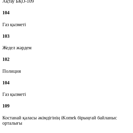
Ақтау БҚО-109
104
Газ қызметі
103
Жедел жәрдем
102
Полиция
104
Газ қызметі
109
Костанай қаласы әкімдігінің iKomek бірыңғай байланыс
орталығы