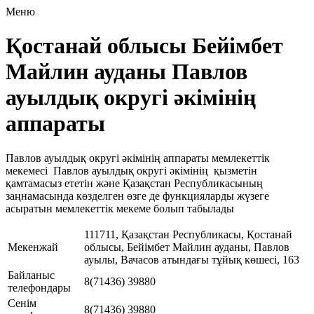
Меню
Қостанай облысы Бейімбет
Майлин ауданы Павлов
ауылдық округі әкімінің
аппараты
Павлов ауылдық округі әкімінің аппараты мемлекеттік
мекемесі Павлов ауылдық округі әкімінің қызметін
қамтамасыз ететін және Қазақстан Республикасының
заңнамасында көзделген өзге де функцияларды жүзеге
асыратын мемлекеттік мекеме болып табылады
111711, Қазақстан Республикасы, Қостанай
Мекенжай
облысы, Бейімбет Майлин ауданы, Павлов
ауылы, Вачасов атындағы тұйық көшесі, 163
Байланыс
8(71436) 39880
телефондары
Сенім
8(71436) 39880