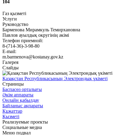
104
Газ қызметі
Услуги
Руководство
Барменова Мирамкуль Темирхановна
Павлов ауылдық округінің әкімі
Телефон приемной:
8-(714-36)-3-98-80
E-mail:
m.barmenova@kostanay.gov.kz
Галерея
Слайды
Қазақстан Республикасының Электрондық үкіметі
Страницы
Баспасөз орталығы
Әкім аппараты
Онлайн қабылдау
Байланыс ақпараты
Құжаттар
Қызметі
Реализуемые проекты
Социальные медиа
Меню подвал