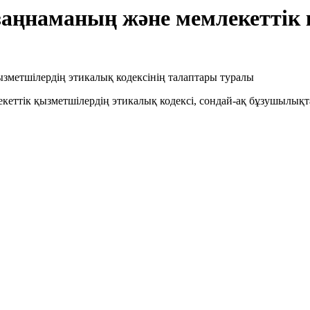
заңнаманың және мемлекеттік
еттік қызметшілердің этикалық кодексі, сондай-ақ бұзушылықт