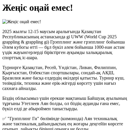
Жеңіс оңай емес!
2025 жылғы 12-15 маусым аралығында Қазақстан
Республикасының астанасында gi UWW (World Cup 2025
grappling & grappling gi) Грэпплинг және грэпплинг бойынша
Әлем кубогы өтті — бұл бүкіл әлем бойынша 1000-нан астам
үздік жауынгерлерді біріктірген ауқымды халықаралық
спорттық іс-шара.
Турнирге Қазақстан, Ресей, Үндістан, Ливан, Филиппин,
Қырғызстан, Өзбекстан спортшылары, сондай-ақ АҚШ,
Бразилия және басқа елдердің өкілдері қатысты. Турнир күш,
төзімділік, техника және ерік-жігерді көрсету үшін нағыз
сахнаға айналды.
Біздің облысымыз үшін ерекше мақтаныш Байшуақ ауылының
тұрғыны Утетлеев Аян болды, ол біздің ауданды ғана емес,
бүкіл елді де абыроймен таныстырды.
✅ "Грэпплинг Ги" бөлімінде (кимонода) Аян техникалық
және тактикалық дайындықтың ең жоғары деңгейін көрсете
отырып, лайықты бірінші орынға ие болды.