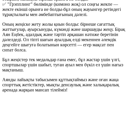
✅ "Грэпплинг" бөлімінде (кимоно жоқ) ол соңғы жекпе —
жекте екінші орынға ие болды-бұл оның жауынгер ретіндегі
тұрақтылығы мен әмбебаптығының дәлелі.
Оның жеңіске жету жолы қиын болды: бірнеше сағаттық
жаттығулар, ауырсынуды, күмәнді және шаршауды жеңу. Бірақ
Аян Еңбек, адалдық және тәртіп әрқашан нәтиже беретінін
дәлелдеді. Ол тіпті шағын ауылдық елді мекеннен әлемдік
деңгейге шығуға болатынын көрсетті — егер мақсат пен
сипат болса.
Бұл жеңістер тек медальдар ғана емес, бұл жастар үшін үлгі,
спортшылар үшін шабыт, туған ауыл мен бүкіл ел үшін нағыз
мақтаныш.
Аянды лайықты табысымен құттықтаймыз және оған жаңа
спорттық жетістіктер, мықты денсаулық және халықаралық
аренада жарқын мансап тілейміз!