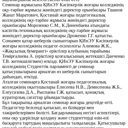
Семинар жұмысына ҚИнЭУ Кәсіпкерлік жоғары колледжінің
оқу-тәрбие жұмысы жөніндегі директор орынбасары Тшанов
Жанат Маратович, Қостанай жоғары педагогикалық
колледжінің оқу-тәрбие жұмысы жөніндегі директор
орынбасары Морозенко С.М., К.Дөненбаева атындағы
кәсіптік-техникалық колледжінің оқу-тәрбие жұмысы
жөніндегі директор орынбасары Дроженко Г.Г. қатысты.
Сонымен қатар шеберлік сыныптарын ҚИнЭУ Кәсіпкерлік
жоғары колледжінің педагог-психологы Алимова Ж.К.,
«Жақсылық бумерангі» еріктілер клубының төрайымы
Темірғалиева А. (еріктілер қозғалысының жетекшісі Данченко
Т.В. жетекшілігімен) өткізді. ҚИнЭУ Кәсіпкерлік жоғары
колледжінің Студенттік парламенті де семинар
қатысушыларына арналған өз шеберлік сыныптарын
дайындап, өткізді.
Аталған семинарға Қостанай жоғары педагогикалық
колледжінің оқытушылары Елисеева Н.В., Демисенова Ж.Б.,
Елеусизова Д.А., Рыспаева Г.Ж. қатысып, қонақтық
кураторлық сағаттар ұйымдастырды.
Бұл тақырыпқа арналған семинар жоғары деңгейде өтті.
Педагогтер белсенді қатысып, өз білімдері мен
тәжірибелерімен бөлісті. Бағдарламаның негізгі аспектілері,
оны оқу үдерісінде қолдану және студенттерді өзін-өзі
басқаруға тартудың маңыздылығы талқыланды. Қатысушылар