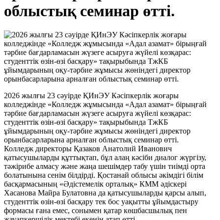
облыстық семинар өтті.
2026 жылғы 23 сәуірде ҚИнЭУ Кәсіпкерлік жоғары
колледжінде «Колледж жұмысында «Адал азамат» бірыңғай
тәрбие бағдарламасын жүзеге асыруға жүйелі көзқарас:
студенттік өзін-өзі басқару» тақырыбында ТжКБ
ұйымдарының оқу-тәрбие жұмысы жөніндегі директор
орынбасарларына арналған облыстық семинар өтті.
Колледж директоры Қазаков Анатолий Иванович
қатысушыларды құттықтап, бұл алаң кәсіби диалог жүргізу,
тәжірибе алмасу және жаңа шешімдер табу үшін тиімді орта
болатынына сенім білдірді. Қостанай облысы әкімдігі білім
басқармасының «Әдістемелік орталық» КММ әдіскері
Хасанова Майра Булатовна да қатысушыларды қарсы алып,
студенттік өзін-өзі басқару тек бос уақытты ұйымдастыру
формасы ғана емес, сонымен қатар көшбасшылық пен
жауапкершілік мектебі екенін атап өтті.