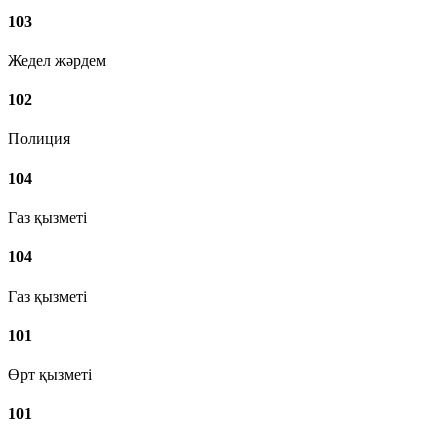
103
Жедел жәрдем
102
Полиция
104
Газ қызметі
104
Газ қызметі
101
Өрт қызметі
101