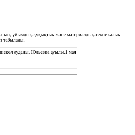
рғысынан, ұйымдық-құқықтық және материалдық-техникалық
п табылады.
лиекөл ауданы, Юльевка ауылы,
1 мая