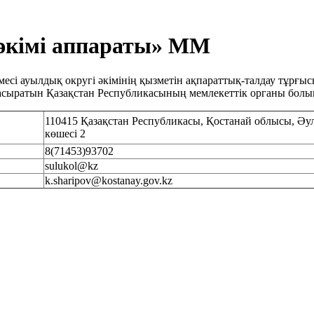
 әкімі аппараты» ММ
емесі ауылдық округі әкімінің қызметін ақпараттық-талдау тұ
асыратын Қазақстан Республикасының мемлекеттік органы болы
110415 Қазақстан Республикасы, Қостанай облысы, Әу
көшесі 2
8(71453)93702
sulukol@kz
k.sharipov@kostanay.gov.kz