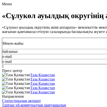
Меню
«Сұлукөл ауылдық округінің
«Сұлукөл ауылдық округінің әкімі аппараты» мемлекеттік мек
жағынан қамтамасыз етiлуiн салаларында басшылықты жүзеге 
Мекен-жайы
байланыс
e-mail
e-mail
1
Пресс центр
Таза Қазақстан
Таза Қазақстан
Таза Қазақстан
Таза Қазақстан
Таза Қазақстан
Направления
Статистикалық ақпарат
Тұрғын үй-коммуналдық шаруашылық