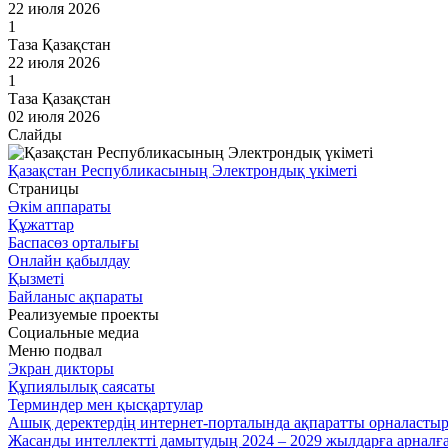
22 июля 2026
1
Таза Қазақстан
22 июля 2026
1
Таза Қазақстан
02 июля 2026
Слайды
Қазақстан Республикасының Электрондық үкіметі
Страницы
Әкім аппараты
Құжаттар
Баспасөз орталығы
Онлайн қабылдау
Қызметі
Байланыс ақпараты
Реализуемые проекты
Социальные медиа
Меню подвал
Экран дикторы
Құпиялылық саясаты
Терминдер мен қысқартулар
Ашық деректердің интернет-порталында ақпаратты орналасты
Жасанды интеллектті дамытудың 2024 – 2029 жылдарға арнал