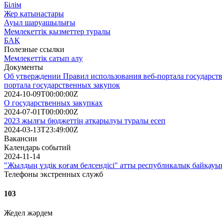
Білім
Жер қатынастары
Ауыл шаруашылығы
Мемлекеттік қызметтер туралы
БАҚ
Полезные ссылки
Мемлекеттік сатып алу
Документы
Об утверждении Правил использования веб-портала государств
портала государственных закупок
2024-10-09T00:00:00Z
О государственных закупках
2024-07-01T00:00:00Z
2023 жылғы бюджеттің атқарылуы туралы есеп
2024-03-13T23:49:00Z
Вакансии
Календарь событий
2024-11-14
"Жылдың үздік қоғам белсендісі" атты республикалық байқауы
Телефоны экстренных служб
103
Жедел жәрдем