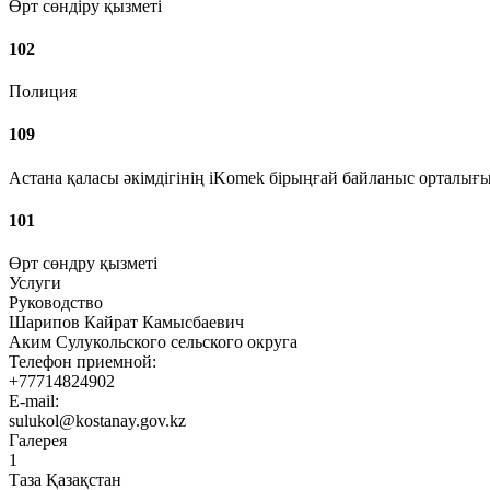
Өрт сөндіру қызметі
102
Полиция
109
Астана қаласы әкімдігінің iKomek бірыңғай байланыс орталығ
101
Өрт сөндру қызметі
Услуги
Руководство
Шарипов Кайрат Камысбаевич
Аким Сулукольского сельского округа
Телефон приемной:
+77714824902
E-mail:
sulukol@kostanay.gov.kz
Галерея
1
Таза Қазақстан