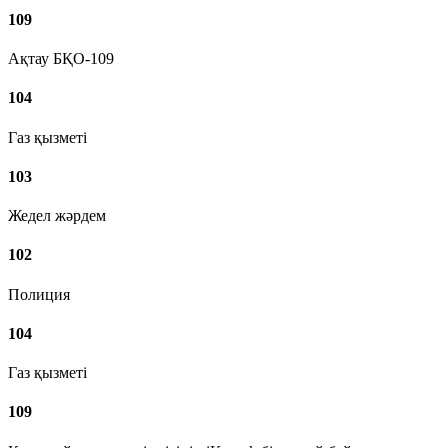
109
Ақтау БҚО-109
104
Газ қызметі
103
Жедел жәрдем
102
Полиция
104
Газ қызметі
109