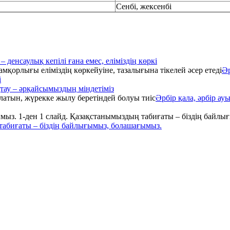
Сенбі, жексенбі
– денсаулық кепілі ғана емес, еліміздің көркі
Әр
і
тау – әрқайсымыздың міндетіміз
Әрбір қала, әрбір а
табиғаты – біздің байлығымыз, болашағымыз.