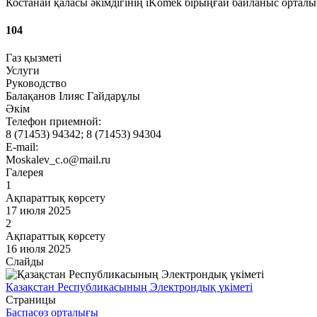
Костанай қаласы әкімдігінің iKomek бірыңғай байланыс ортал
104
Газ қызметі
Услуги
Руководство
Балақанов Ілияс Гайдарұлы
Әкім
Телефон приемной:
8 (71453) 94342; 8 (71453) 94304
E-mail:
Moskalev_c.o@mail.ru
Галерея
1
Ақпараттық көрсету
17 июля 2025
2
Ақпараттық көрсету
16 июля 2025
Слайды
Қазақстан Республикасының Электрондық үкіметі
Страницы
Баспасөз орталығы