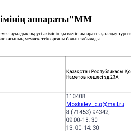
кімінің аппараты"ММ
кемесі ауылдық округі әкімінің қызметін ақпараттық-талдау т
убликасының мемлекеттік органы болып табылады.
Қазақстан Республикасы Қо
Наметов көшесі зд.23А
110408
Moskalev_c.o@mail.ru
8 (71453) 94342;
09:00-18: 30
13: 00-14: 30