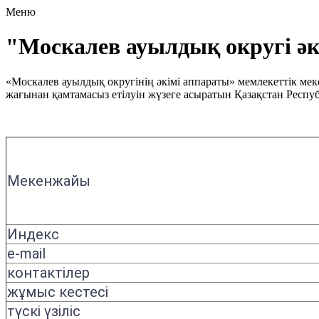
Меню
"Москалев ауылдық округі ә
«Москалев ауылдық округінің әкімі аппараты» мемлекеттік ме
жағынан қамтамасыз етiлуiн жүзеге асыратын Қазақстан Респ
Мекенжайы
Индекс
e-mail
контактілер
жұмыс кестесі
түскі үзіліс