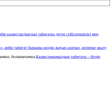
бір қазақстандықтың табиғатқа деген сүйіспеншілігі мен
уыл, әрбір табиғат бұрышы көздің жауын алатын, жүрекке жылу
Қазақстанымыздың табиғаты – біздің