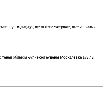
ұрғысынан, ұйымдық-құқықтық және материалдық-техникалық
станай облысы Әулиекөл ауданы Москалевка ауылы