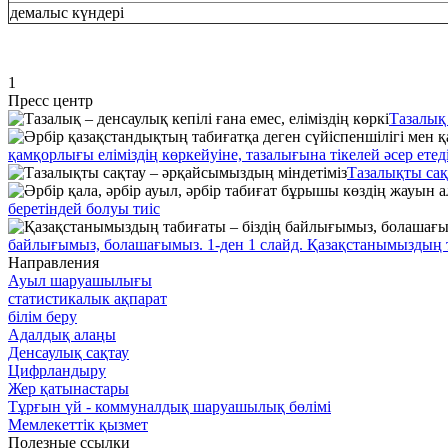
демалыс күндері
1
Пресс центр
Тазалық 
қамқорлығы еліміздің көркейуіне, тазалығына тікелей әсер етед
Тазалықты сақ
беретіндей болуы тиіс
байлығымыз, болашағымыз. 1-ден 1 слайд. Қазақстанымыздың 
Направления
Ауыл шаруашылығы
статистикалык ақпарат
білім беру
Адалдық алаңы
Денсаулық сақтау
Цифрландыру
Жер қатынастары
Тұрғын үй - коммуналдық шаруашылық бөлімі
Мемлекеттік қызмет
Полезные ссылки