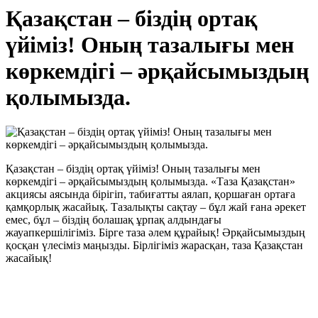
Қазақстан – біздің ортақ
үйіміз! Оның тазалығы мен
көркемдігі – әрқайсымыздың
қолымызда.
Қазақстан – біздің ортақ үйіміз! Оның тазалығы мен
көркемдігі – әрқайсымыздың қолымызда. «Таза Қазақстан»
акциясы аясында бірігіп, табиғатты аялап, қоршаған ортаға
қамқорлық жасайық. Тазалықты сақтау – бұл жай ғана әрекет
емес, бұл – біздің болашақ ұрпақ алдындағы
жауапкершілігіміз. Бірге таза әлем құрайық! Әрқайсымыздың
қосқан үлесіміз маңызды. Бірлігіміз жарасқан, таза Қазақстан
жасайық!