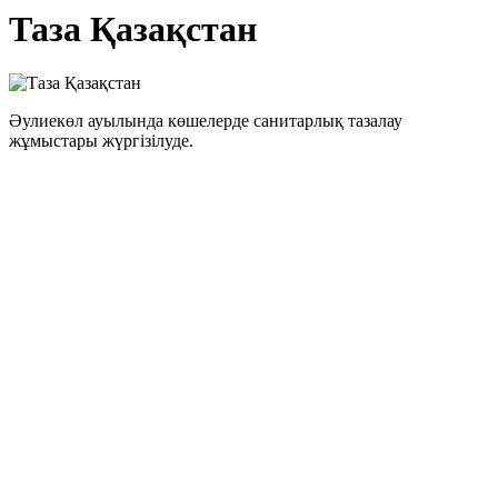
Таза Қазақстан
Әулиекөл ауылында көшелерде санитарлық тазалау
жұмыстары жүргізілуде.