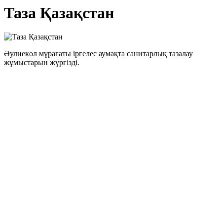
Таза Қазақстан
Әулиекөл мұрағаты іргелес аумақта санитарлық тазалау
жұмыстарын жүргізді.